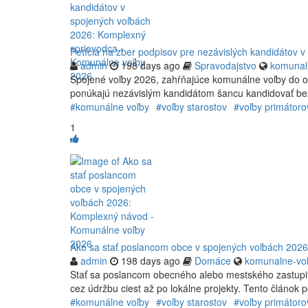
Petícia na zber podpisov pre nezávislých kandidátov
admin
198 days ago
Spravodajstvo
komunal
Spojené voľby 2026, zahŕňajúce komunálne voľby do 
ponúkajú nezávislým kandidátom šancu kandidovať bez
#komunálne voľby
#voľby starostov
#voľby primátoro
1
Ako sa stať poslancom obce v spojených voľbách 202
admin
198 days ago
Domáce
komunalne-vol
Stať sa poslancom obecného alebo mestského zastupiteľ
cez údržbu ciest až po lokálne projekty. Tento článok 
#komunálne voľby
#voľby starostov
#voľby primátoro