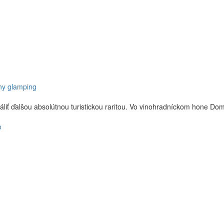
tny glamping
liť ďalšou absolútnou turistickou raritou. Vo vinohradníckom hone Dom
o