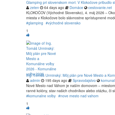
Glamping pri slovenskom mori: V Klokočove pribudlo 
zeten
64 days ago
Domáce
cestovanie.net
KLOKOČOV (Východné Slovensko), 4. máj 2026 – Okolie Z
miesta v Klokočove bolo slávnostne sprístupnené mod
#glamping
#východné slovensko
1
Ing. Tomáš Urminský: Môj plán pre Nové Mesto a Kom
admin
195 days ago
Spravodajstvo
komunal
Nové Mesto nad Váhom je naším domovom – miestom, kt
ranné kolóny, stav našich chodníkov alebo otázku, či s
#komunalne volby
#nove mesto nad vahom
1