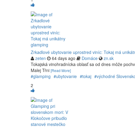
Zrkadlové ubytovanie uprostred viníc: Tokaj má uniká
zeten
64 days ago
Domáce
zn.sk
Tokajská vinohradnícka oblasť sa od dnes môže pochvá
Malej Tŕni
[Read More]
#glamping
#ubytovanie
#tokaj
#východné Slovensk
2