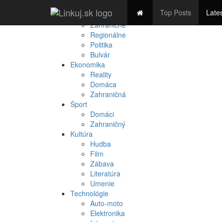
Spravodajstvo
Top Posts
Late
Domáce
Zahraničné
Regionálne
Politika
Bulvár
Ekonomika
Reality
Domáca
Zahraničná
Šport
Domáci
Zahraničný
Kultúra
Hudba
Film
Zábava
Literatúra
Umenie
Technológie
Auto-moto
Elektronika