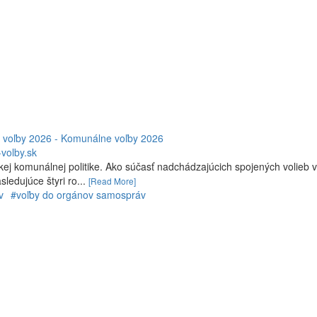
e voľby 2026 - Komunálne voľby 2026
volby.sk
ej komunálnej politike. Ako súčasť nadchádzajúcich spojených volieb v
ledujúce štyri ro...
[Read More]
v
#voľby do orgánov samospráv