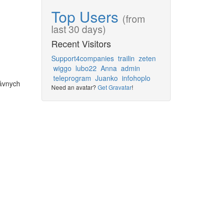
Top Users
(from
last 30 days)
Recent Visitors
Support4companies
trailin
zeten
wiggo
lubo22
Anna
admin
teleprogram
Juanko
infohoplo
rávnych
Need an avatar?
Get Gravatar
!