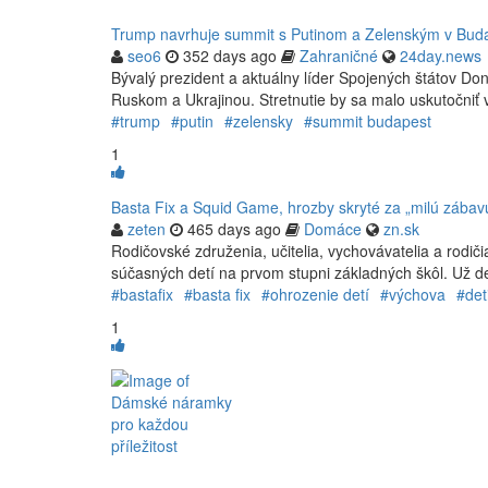
Trump navrhuje summit s Putinom a Zelenským v Buda
seo6
352 days ago
Zahraničné
24day.news
Bývalý prezident a aktuálny líder Spojených štátov D
Ruskom a Ukrajinou. Stretnutie by sa malo uskutočniť
#trump
#putin
#zelensky
#summit budapest
1
Basta Fix a Squid Game, hrozby skryté za „milú zábavu
zeten
465 days ago
Domáce
zn.sk
Rodičovské združenia, učitelia, vychovávatelia a rodi
súčasných detí na prvom stupni základných škôl. Už det
#bastafix
#basta fix
#ohrozenie detí
#výchova
#det
1