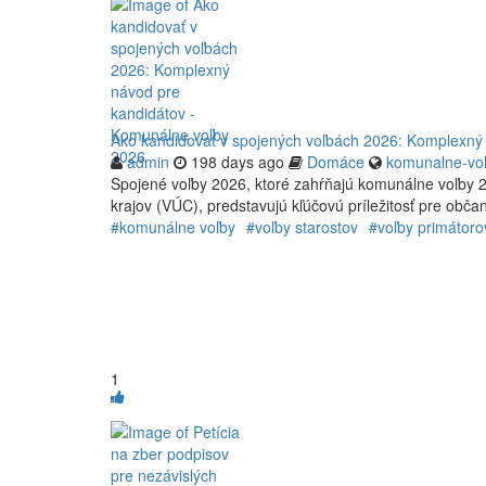
Ako kandidovať v spojených voľbách 2026: Komplexný
admin
198 days ago
Domáce
komunalne-vol
Spojené voľby 2026, ktoré zahŕňajú komunálne voľby
krajov (VÚC), predstavujú kľúčovú príležitosť pre občan
#komunálne voľby
#voľby starostov
#voľby primátoro
1