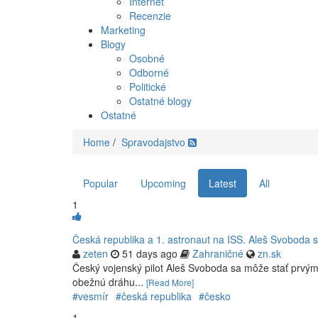
Internet
Recenzie
Marketing
Blogy
Osobné
Odborné
Politické
Ostatné blogy
Ostatné
Home
/
Spravodajstvo
Popular
Upcoming
Latest
All
1
Česká republika a 1. astronaut na ISS. Aleš Svoboda sa p
zeten
51 days ago
Zahraničné
zn.sk
Český vojenský pilot Aleš Svoboda sa môže stať prvým
obežnú dráhu...
[Read More]
#vesmír
#česká republika
#česko
1