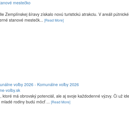
stanové mestečko
emplínskej šíravy získalo novú turistickú atrakciu. V areáli pútnick
erné stanové mestečk...
[Read More]
unálne voľby 2026 - Komunálne voľby 2026
ne-volby.sk
oré má obrovský potenciál, ale aj svoje každodenné výzvy. Či už ide
i mladé rodiny budú môcť ...
[Read More]