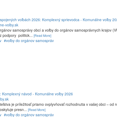
 v spojených voľbách 2026: Komplexný sprievodca - Komunálne voľby 2
ne-volby.sk
orgánov samosprávy obcí a voľby do orgánov samosprávnych krajov (V
 podpory politick...
[Read More]
v
#voľby do orgánov samospráv
6: Komplexný návod - Komunálne voľby 2026
by.sk
stva je príležitosť priamo ovplyvňovať rozhodnutia v vašej obci – od 
poskytuje presn...
[Read More]
v
#voľby do orgánov samospráv