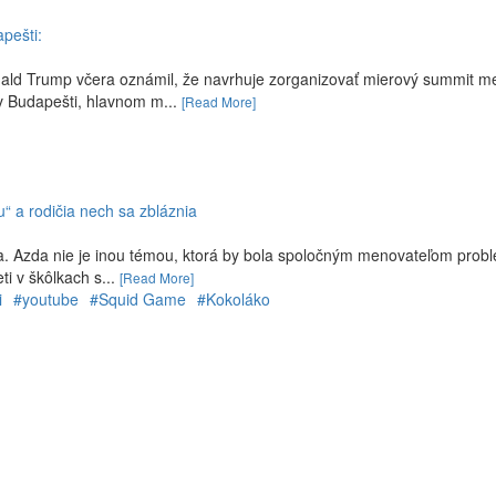
pešti:
onald Trump včera oznámil, že navrhuje zorganizovať mierový summit m
 v Budapešti, hlavnom m...
[Read More]
“ a rodičia nech sa zbláznia
čia. Azda nie je inou témou, ktorá by bola spoločným menovateľom prob
i v škôlkach s...
[Read More]
i
#youtube
#Squid Game
#Kokoláko