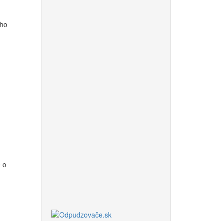
ého
 o