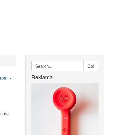
Go!
Reklama
from:
iu na