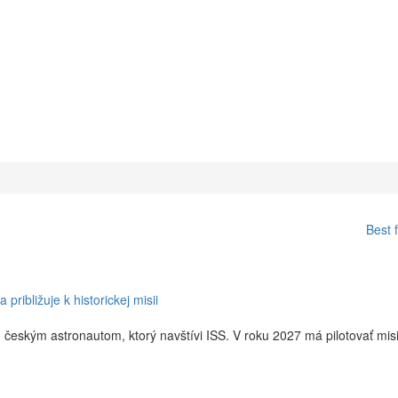
Best 
ribližuje k historickej misii
 českým astronautom, ktorý navštívi ISS. V roku 2027 má pilotovať mis