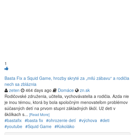
1
Basta Fix a Squid Game, hrozby skryté za „milú zábavu“ a rodičia
nech sa zbláznia
zeten
464 days ago
Domáce
zn.sk
Rodičovské združenia, učitelia, vychovávatelia a rodičia. Azda nie
je inou témou, ktorá by bola spoločným menovateľom problémov
súčasných detí na prvom stupni základných škôl. Už deti v
škôlkach s...
[Read More]
#bastafix
#basta fix
#ohrozenie detí
#výchova
#deti
#youtube
#Squid Game
#Kokoláko