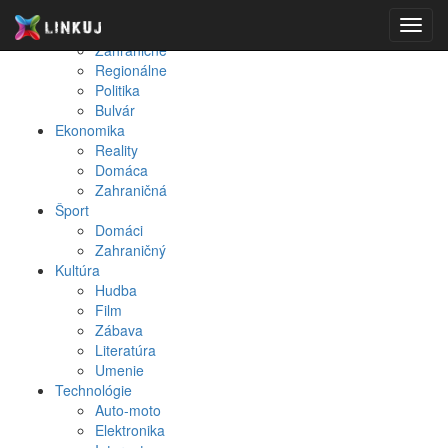
Spravodajstvo
Toggl
Domáce
navig
Zahraničné
Regionálne
Politika
Bulvár
Ekonomika
Reality
Domáca
Zahraničná
Šport
Domáci
Zahraničný
Kultúra
Hudba
Film
Zábava
Literatúra
Umenie
Technológie
Auto-moto
Elektronika