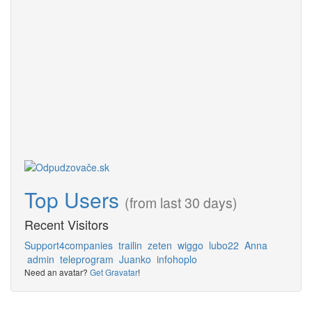
Top Users
(from last 30 days)
Recent Visitors
Support4companies
trailin
zeten
wiggo
lubo22
Anna
admin
teleprogram
Juanko
infohoplo
Need an avatar?
Get Gravatar
!