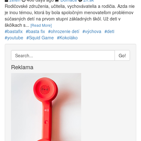
Rodičovské združenia, učitelia, vychovávatelia a rodičia. Azda nie
je inou témou, ktorá by bola spoločným menovateľom problémov
súčasných detí na prvom stupni základných škôl. Už deti v
škôlkach s...
[Read More]
#bastafix
#basta fix
#ohrozenie detí
#výchova
#deti
#youtube
#Squid Game
#Kokoláko
Go!
Reklama