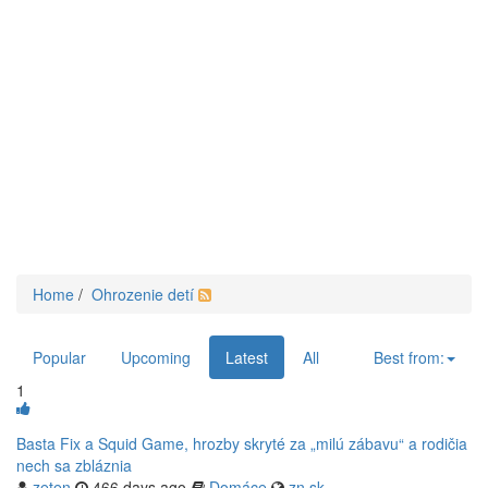
Home
/
Ohrozenie detí
Popular
Upcoming
Latest
All
Best from:
1
Basta Fix a Squid Game, hrozby skryté za „milú zábavu“ a rodičia
nech sa zbláznia
zeten
466 days ago
Domáce
zn.sk