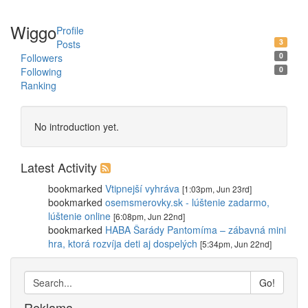
Wiggo
Profile
3
Posts
0
Followers
0
Following
Ranking
No introduction yet.
Latest Activity
bookmarked
Vtipnejší vyhráva
[1:03pm, Jun 23rd]
bookmarked
osemsmerovky.sk - lúštenie zadarmo,
lúštenie online
[6:08pm, Jun 22nd]
bookmarked
HABA Šarády Pantomíma – zábavná mini
hra, ktorá rozvíja deti aj dospelých
[5:34pm, Jun 22nd]
Go!
Reklama