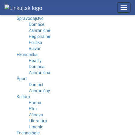
Toggl
navig
Spravodajstvo
Domáce
Zahraničné
Regionálne
Politika
Bulvár
Ekonomika
Reality
Domáca
Zahraničná
Šport
Domáci
Zahraničný
Kultúra
Hudba
Film
Zábava
Literatúra
Umenie
Technológie