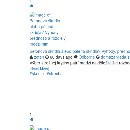
1
Betónová škridla alebo pálená škridla? Výhody, prednos
zeten
66 days ago
Odborné
domazahrada.s
Výber strešnej krytiny patrí medzi najdôležitejšie rozh
[Read More]
#škridla
#strecha
1