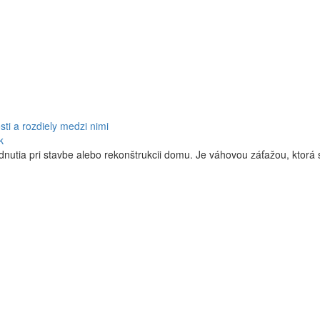
ti a rozdiely medzi nimi
k
odnutia pri stavbe alebo rekonštrukcii domu. Je váhovou záťažou, ktorá s