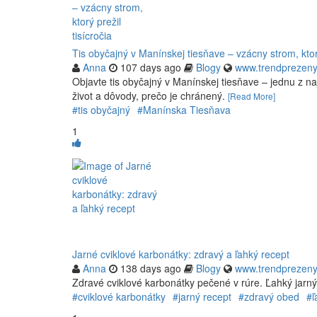
Tis obyčajný v Manínskej tiesňave – vzácny strom, ktorý
Anna
107 days ago
Blogy
www.trendprezeny
Objavte tis obyčajný v Manínskej tiesňave – jednu z na
život a dôvody, prečo je chránený.
[Read More]
#tis obyčajný
#Manínska Tiesňava
1
Jarné cviklové karbonátky: zdravý a ľahký recept
Anna
138 days ago
Blogy
www.trendprezeny
Zdravé cviklové karbonátky pečené v rúre. Ľahký jarný
#cviklové karbonátky
#jarný recept
#zdravý obed
#ľ