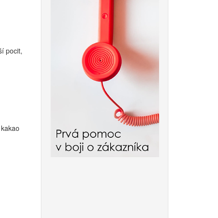
í pocit,
k kakao