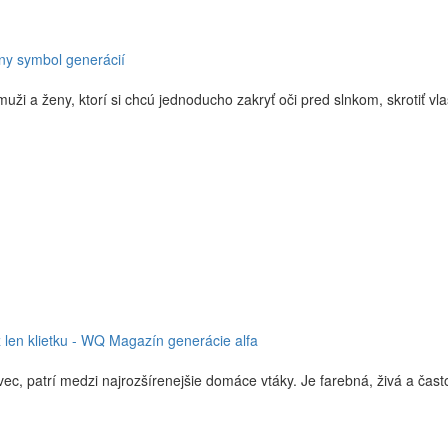
dny symbol generácií
aj muži a ženy, ktorí si chcú jednoducho zakryť oči pred slnkom, skrotiť vla
ž len klietku - WQ Magazín generácie alfa
ec, patrí medzi najrozšírenejšie domáce vtáky. Je farebná, živá a čast