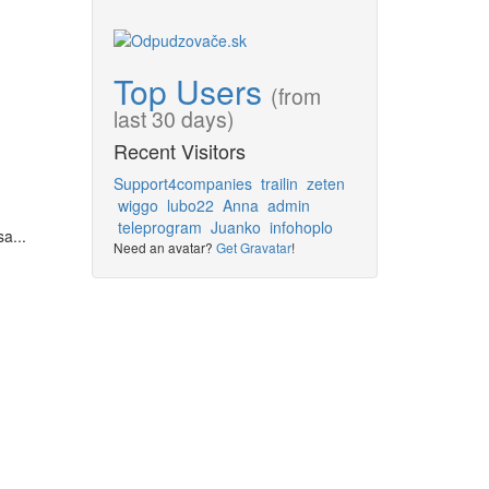
Top Users
(from
last 30 days)
Recent Visitors
Support4companies
trailin
zeten
wiggo
lubo22
Anna
admin
teleprogram
Juanko
infohoplo
a...
Need an avatar?
Get Gravatar
!