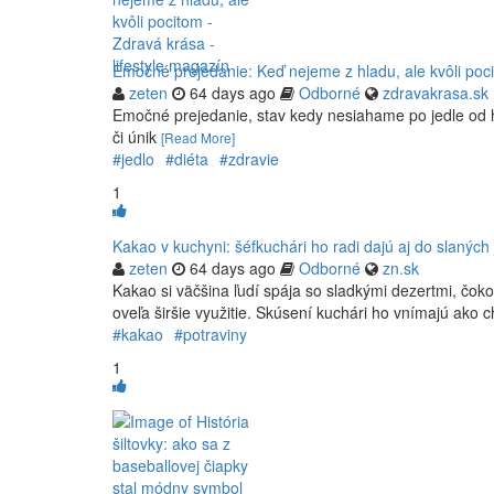
Emočné prejedanie: Keď nejeme z hladu, ale kvôli poci
zeten
64 days ago
Odborné
zdravakrasa.sk
Emočné prejedanie, stav kedy nesiahame po jedle od hl
či únik
[Read More]
#jedlo
#diéta
#zdravie
1
Kakao v kuchyni: šéfkuchári ho radi dajú aj do slaných 
zeten
64 days ago
Odborné
zn.sk
Kakao si väčšina ľudí spája so sladkými dezertmi, čo
oveľa širšie využitie. Skúsení kuchári ho vnímajú ako c
#kakao
#potraviny
1