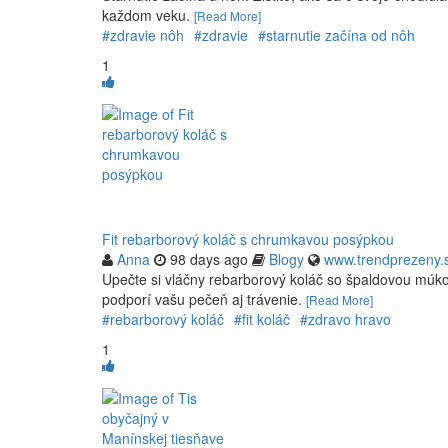
každom veku.
[Read More]
#zdravie nôh
#zdravie
#starnutie začína od nôh
1
Fit rebarborový koláč s chrumkavou posýpkou
Anna
98 days ago
Blogy
www.trendprezeny.
Upečte si vláčny rebarborový koláč so špaldovou múk
podporí vašu pečeň aj trávenie.
[Read More]
#rebarborový koláč
#fit koláč
#zdravo hravo
1