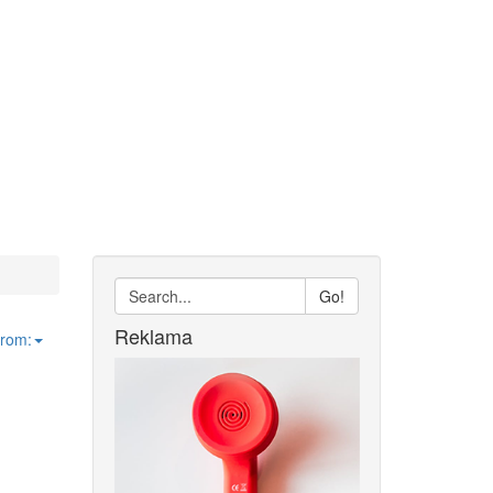
Go!
Reklama
from: