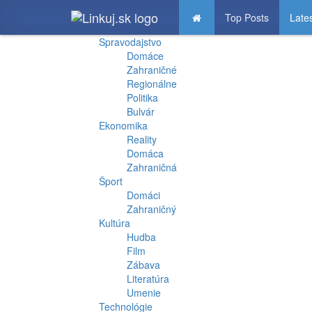
Top Posts
Late
Spravodajstvo
Domáce
Zahraničné
Regionálne
Politika
Bulvár
Ekonomika
Reality
Domáca
Zahraničná
Šport
Domáci
Zahraničný
Kultúra
Hudba
Film
Zábava
Literatúra
Umenie
Technológie