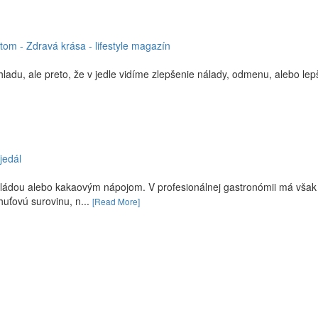
tom - Zdravá krása - lifestyle magazín
adu, ale preto, že v jedle vidíme zlepšenie nálady, odmenu, alebo lepš
jedál
koládou alebo kakaovým nápojom. V profesionálnej gastronómii má vša
huťovú surovinu, n...
[Read More]