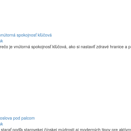
vnútorná spokojnosť kľúčová
sk
rečo je vnútorná spokojnosť kľúčová, ako si nastaviť zdravé hranice a 
 doslova pod palcom
sk
á starať podľa starovekej čínskej múdrosti aj moderných tipov pre aktívny