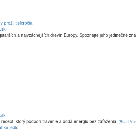
 prežil tisícročia
.sk
jstarších a najvzácnejších drevín Európy. Spoznajte jeho jedinečné zna
.sk
 recept, ktorý podporí trávenie a dodá energiu bez zaťaženia.
[Read Mor
ahké jedlo