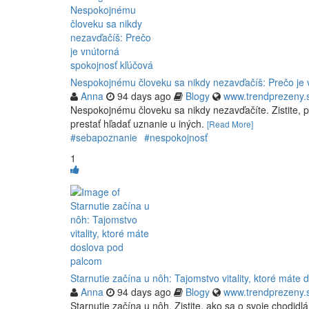
Nespokojnému človeku sa nikdy nezavďačíš: Prečo je 
Anna
94 days ago
Blogy
www.trendprezeny.
Nespokojnému človeku sa nikdy nezavďačíte. Zistite, p
prestať hľadať uznanie u iných.
[Read More]
#sebapoznanie
#nespokojnosť
1
Starnutie začína u nôh: Tajomstvo vitality, ktoré máte
Anna
94 days ago
Blogy
www.trendprezeny.
Starnutie začína u nôh. Zistite, ako sa o svoje chodidl