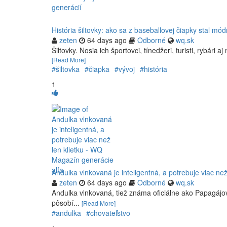
História šiltovky: ako sa z baseballovej čiapky stal mó
zeten
64 days ago
Odborné
wq.sk
Šiltovky. Nosia ich športovci, tínedžeri, turisti, rybári 
[Read More]
#šiltovka
#čiapka
#vývoj
#história
1
Andulka vlnkovaná je inteligentná, a potrebuje viac ne
zeten
64 days ago
Odborné
wq.sk
Andulka vlnkovaná, tiež známa oficiálne ako Papagájov
pôsobí...
[Read More]
#andulka
#chovateľstvo