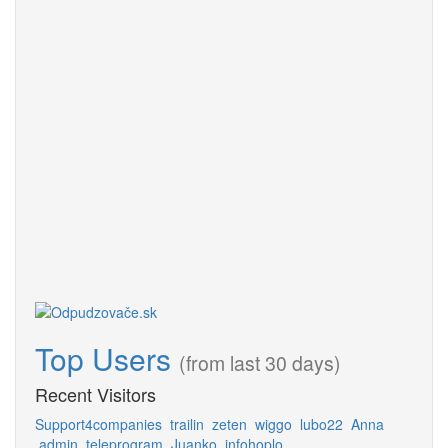
Top Users
(from last 30 days)
Recent Visitors
Support4companies
trailin
zeten
wiggo
lubo22
Anna
admin
teleprogram
Juanko
infohoplo