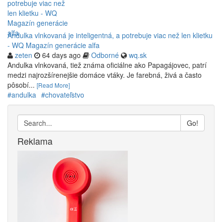
Andulka vlnkovaná je inteligentná, a potrebuje viac než len klietku
- WQ Magazín generácie alfa
zeten
64 days ago
Odborné
wq.sk
Andulka vlnkovaná, tiež známa oficiálne ako Papagájovec, patrí
medzi najrozšírenejšie domáce vtáky. Je farebná, živá a často
pôsobí...
[Read More]
#andulka
#chovateľstvo
Go!
Reklama