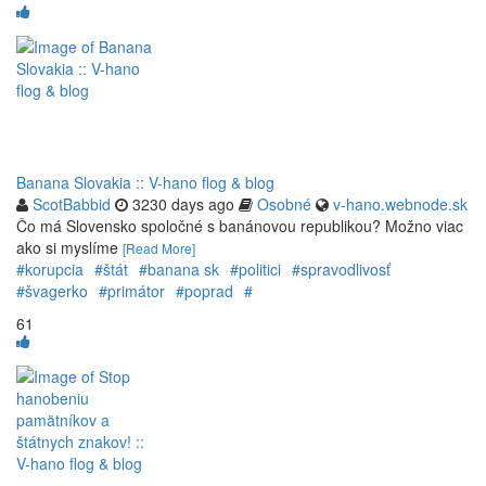
Banana Slovakia :: V-hano flog & blog
ScotBabbid
3230 days ago
Osobné
v-hano.webnode.sk
Čo má Slovensko spoločné s banánovou republikou? Možno viac
ako si myslíme
[Read More]
#korupcia
#štát
#banana sk
#politici
#spravodlivosť
#švagerko
#primátor
#poprad
#
61