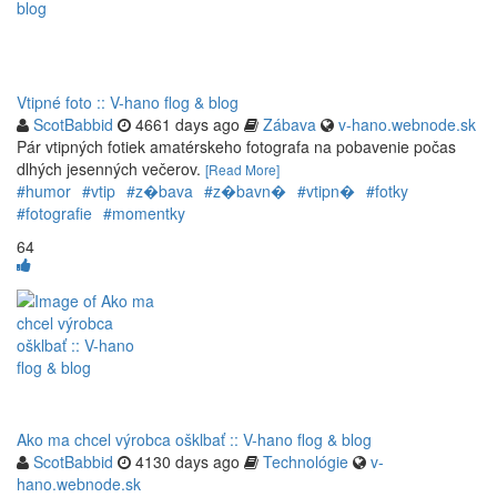
Vtipné foto :: V-hano flog & blog
ScotBabbid
4661 days ago
Zábava
v-hano.webnode.sk
Pár vtipných fotiek amatérskeho fotografa na pobavenie počas
dlhých jesenných večerov.
[Read More]
#humor
#vtip
#z�bava
#z�bavn�
#vtipn�
#fotky
#fotografie
#momentky
64
Ako ma chcel výrobca ošklbať :: V-hano flog & blog
ScotBabbid
4130 days ago
Technológie
v-
hano.webnode.sk