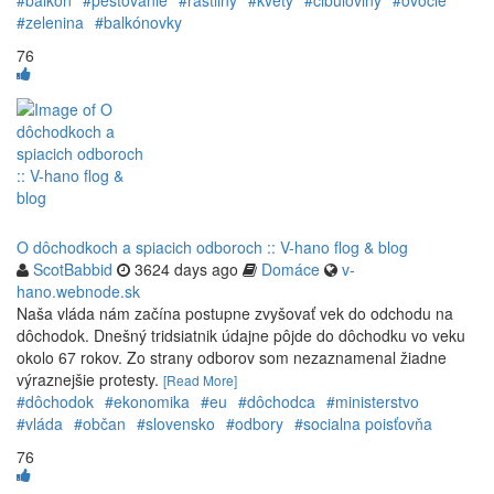
#balkón
#pestovanie
#rastliny
#kvety
#cibuľoviny
#ovocie
#zelenina
#balkónovky
76
O dôchodkoch a spiacich odboroch :: V-hano flog & blog
ScotBabbid
3624 days ago
Domáce
v-
hano.webnode.sk
Naša vláda nám začína postupne zvyšovať vek do odchodu na
dôchodok. Dnešný tridsiatnik údajne pôjde do dôchodku vo veku
okolo 67 rokov. Zo strany odborov som nezaznamenal žiadne
výraznejšie protesty.
[Read More]
#dôchodok
#ekonomika
#eu
#dôchodca
#ministerstvo
#vláda
#občan
#slovensko
#odbory
#socialna poisťovňa
76