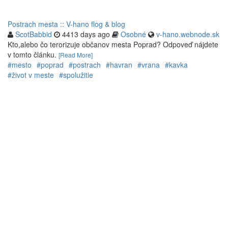
Postrach mesta :: V-hano flog & blog
ScotBabbid
4413 days ago
Osobné
v-hano.webnode.sk
Kto,alebo čo terorizuje občanov mesta Poprad? Odpoveď nájdete
v tomto článku.
[Read More]
#mesto
#poprad
#postrach
#havran
#vrana
#kavka
#život v meste
#spolužitie