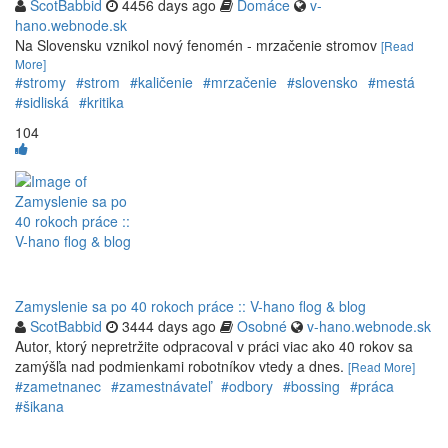
ScotBabbid
4456 days ago
Domáce
v-
hano.webnode.sk
Na Slovensku vznikol nový fenomén - mrzačenie stromov
[Read
More]
#stromy
#strom
#kaličenie
#mrzačenie
#slovensko
#mestá
#sidliská
#kritika
104
Zamyslenie sa po 40 rokoch práce :: V-hano flog & blog
ScotBabbid
3444 days ago
Osobné
v-hano.webnode.sk
Autor, ktorý nepretržite odpracoval v práci viac ako 40 rokov sa
zamýšľa nad podmienkami robotníkov vtedy a dnes.
[Read More]
#zametnanec
#zamestnávateľ
#odbory
#bossing
#práca
#šikana