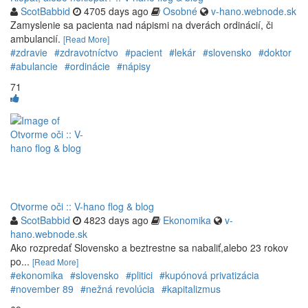
ScotBabbid
4705 days ago
Osobné
v-hano.webnode.sk
Zamyslenie sa pacienta nad nápismi na dverách ordinácií, či
ambulancií.
[Read More]
#zdravie
#zdravotníctvo
#pacient
#lekár
#slovensko
#doktor
#abulancie
#ordinácie
#nápisy
71
Otvorme oči :: V-hano flog & blog
ScotBabbid
4823 days ago
Ekonomika
v-
hano.webnode.sk
Ako rozpredať Slovensko a beztrestne sa nabaliť,alebo 23 rokov
po...
[Read More]
#ekonomika
#slovensko
#plitici
#kupónová privatizácia
#november 89
#nežná revolúcia
#kapitalizmus