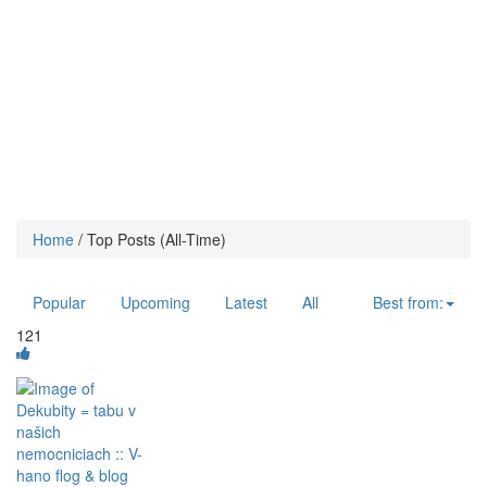
Home
/
Top Posts (All-Time)
Popular
Upcoming
Latest
All
Best from:
121