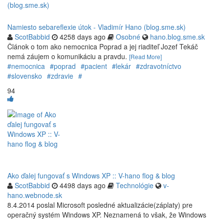
Namiesto sebareflexie útok - Vladimír Hano (blog.sme.sk)
ScotBabbid
4258 days ago
Osobné
hano.blog.sme.sk
Článok o tom ako nemocnica Poprad a jej riaditeľ Jozef Tekáč
nemá záujem o komunikáciu a pravdu.
[Read More]
#nemocnica
#poprad
#pacient
#lekár
#zdravotníctvo
#slovensko
#zdravie
#
94
Ako ďalej fungovať s Windows XP :: V-hano flog & blog
ScotBabbid
4498 days ago
Technológie
v-
hano.webnode.sk
8.4.2014 poslal Microsoft posledné aktualizácie(záplaty) pre
operačný systém Windows XP. Neznamená to však, že Windows