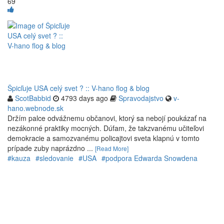
69
Špicľuje USA celý svet ? :: V-hano flog & blog
ScotBabbid
4793 days ago
Spravodajstvo
v-
hano.webnode.sk
Držím palce odvážnemu občanovi, ktorý sa nebojí poukázať na
nezákonné praktiky mocných. Dúfam, že takzvanému učiteľovi
demokracie a samozvanému policajtovi sveta klapnú v tomto
prípade zuby naprázdno ...
[Read More]
#kauza
#sledovanie
#USA
#podpora Edwarda Snowdena