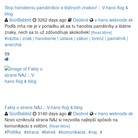
Stop hanobeniu pamätníkov a štátnych znakov! :: V-hano flog &
blog
ScotBabbid
3262 days ago
Osobné
v-hano.webnode.sk
Podľa mňa nie je v poriadku ak sa tu hanobia pamätníky a štátne
znaky, nech sa to už zdôvodňuje akokoľvek!
[Read More]
#väzba | znak | hanobenie | ústava | zákon | lorenz | pamätník |
anarchia
59
Fakty o strane NAJ :: V-hano flog & blog
ScotBabbid
3140 days ago
Osobné
v-hano.webnode.sk
Novo vzniknutá strana NAJ si nezvolila najlepší spôsob na
komunikáciu s voličmi.
[Read More]
#Politika
#strana
#béreš
#komunikácia
#naj
#