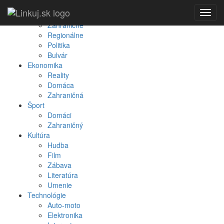
Spravodajstvo
Toggl
Domáce
navig
Zahraničné
Regionálne
Politika
Bulvár
Ekonomika
Reality
Domáca
Zahraničná
Šport
Domáci
Zahraničný
Kultúra
Hudba
Film
Zábava
Literatúra
Umenie
Technológie
Auto-moto
Elektronika