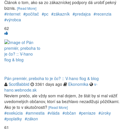
Článok o tom, ako sa zo zákazníckej podpory dá urobiť pekný
biznis.
[Read More]
#internet
#počítač
#pc
#zákazník
#predajca
#recenzia
#výrobca
62
Pán premiér, preboha to je čo? :: V-hano flog & blog
ScotBabbid
3361 days ago
Ekonomika
v-
hano.webnode.sk
Neviem prečo, ale vždy som mal dojem, že štát by si mal vážiť
uvedomelých občanov, ktorí sa bezhlavo nezadlžujú pôžičkami.
Ako je to v skutočnosti?
[Read More]
#exekúcia
#amnestia
#vláda
#občan
#peniaze
#úroky
#poplatky
#zákon
61