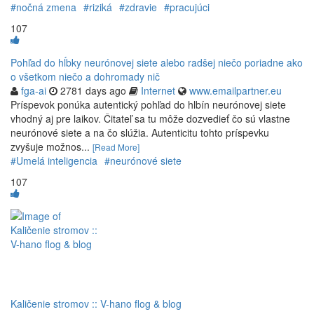
#nočná zmena
#riziká
#zdravie
#pracujúci
107
Pohľad do hĺbky neurónovej siete alebo radšej niečo poriadne ako
o všetkom niečo a dohromady nič
fga-ai
2781 days ago
Internet
www.emailpartner.eu
Príspevok ponúka autentický pohľad do hlbín neurónovej siete
vhodný aj pre laikov. Čitateľ sa tu môže dozvedieť čo sú vlastne
neurónové siete a na čo slúžia. Autenticitu tohto príspevku
zvyšuje možnos...
[Read More]
#Umelá inteligencia
#neurónové siete
107
Kaličenie stromov :: V-hano flog & blog