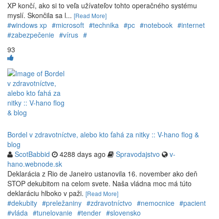
XP končí, ako si to veľa užívateľov tohto operačného systému
myslí. Skončila sa l...
[Read More]
#windows xp
#microsoft
#technika
#pc
#notebook
#internet
#zabezpečenie
#vírus
#
93
Bordel v zdravotníctve, alebo kto ťahá za nitky :: V-hano flog &
blog
ScotBabbid
4288 days ago
Spravodajstvo
v-
hano.webnode.sk
Deklarácia z Rio de Janeiro ustanovila 16. november ako deň
STOP dekubitom na celom svete. Naša vládna moc má túto
deklaráciu hlboko v paži.
[Read More]
#dekubity
#preležaniny
#zdravotníctvo
#nemocnice
#pacient
#vláda
#tunelovanie
#tender
#slovensko