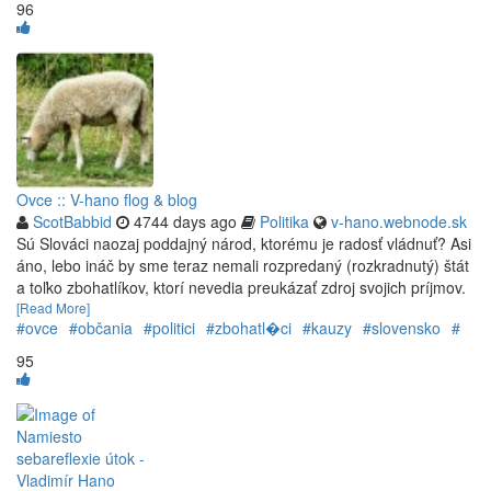
96
Ovce :: V-hano flog & blog
ScotBabbid
4744 days ago
Politika
v-hano.webnode.sk
Sú Slováci naozaj poddajný národ, ktorému je radosť vládnuť? Asi
áno, lebo ináč by sme teraz nemali rozpredaný (rozkradnutý) štát
a toľko zbohatlíkov, ktorí nevedia preukázať zdroj svojich príjmov.
[Read More]
#ovce
#občania
#politici
#zbohatl�ci
#kauzy
#slovensko
#
95