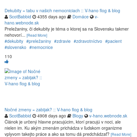
Dekubity = tabu v našich nemocniciach :: V-hano flog & blog
ScotBabbid
4355 days ago
Domáce
v-
hano.webnode.sk
Preležaniny, či dekubity je téma o ktorej sa na Slovensku takmer
nehovorí...
[Read More]
#dekubity
#preležaniny
#zdravie
#zdravotníctvo
#pacient
#slovensko
#nemocnice
110
Nočné zmeny = zabijak? :: V-hano flog & blog
ScotBabbid
4908 days ago
Blogy
v-hano.webnode.sk
Článok je určený hlavne pracujúcim, ktorí pracujú v noci, ale
nielen im. Ku akým zmenám prichádza v ľudskom organizme
vplyvom takejto práce a ako sa tomu dá predchádzať?
[Read More]