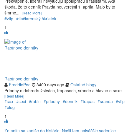
Prekvapenie, liberáli nevylučujú spoluprácu s fašistami. Aká
škoda, že to denník Pravda neuverejnil 1. apríla. Malo by to
šmrnc....
[Read More]
#vtip
#tlačiarenský škriatok
1
Rabínove denníky
FreddiePoo
3400 days ago
Ostatné blogy
Príbehy o dobrodružstvách, trapasoch, srande a hlavne o sexe
[Read More]
#sex
#sexi
#rabin
#pribehy
#dennik
#trapas
#sranda
#vtip
#blog
1
Zemplín sa zapíše do histórie: Našli tam najväčšie sadenice