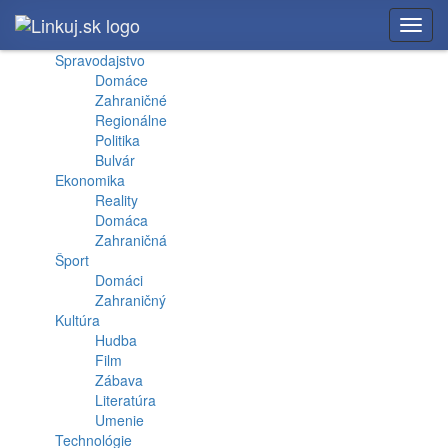
Toggl
navig
Spravodajstvo
Domáce
Zahraničné
Regionálne
Politika
Bulvár
Ekonomika
Reality
Domáca
Zahraničná
Šport
Domáci
Zahraničný
Kultúra
Hudba
Film
Zábava
Literatúra
Umenie
Technológie