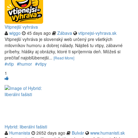
Vtipnejší vyhráva
wiggo
45 days ago
Zábava
vtipnejsi-vyhrava.sk
Vtipnejší vyhráva je slovenský web určený pre všetkých
milovníkov humoru a dobrej nálady. Nájdeš tu vtipy, zábavné
príbehy, hlášky aj obrázky, ktoré ti spríjemnia deň. Môžeš si
prečítať najobľúbenejši...
[Read More]
#vtip
#humor
#vtipy
1
Hybrid: liberálni fašisti
Humanista
2652 days ago
Bulvár
www.humanisti.sk