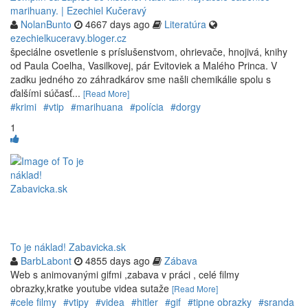
marihuany. | Ezechiel Kučeravý
NolanBunto
4667 days ago
Literatúra
ezechielkuceravy.bloger.cz
špeciálne osvetlenie s príslušenstvom, ohrievače, hnojivá, knihy
od Paula Coelha, Vasilkovej, pár Evitoviek a Malého Princa. V
zadku jedného zo záhradkárov sme našli chemikálie spolu s
ďalšími súčasť...
[Read More]
#krimi
#vtip
#marihuana
#polícia
#dorgy
1
To je náklad! Zabavicka.sk
BarbLabont
4855 days ago
Zábava
Web s animovanými gifmi ,zabava v práci , celé filmy
obrazky,kratke youtube videa sutaže
[Read More]
#cele filmy
#vtipy
#videa
#hitler
#gif
#tipne obrazky
#sranda