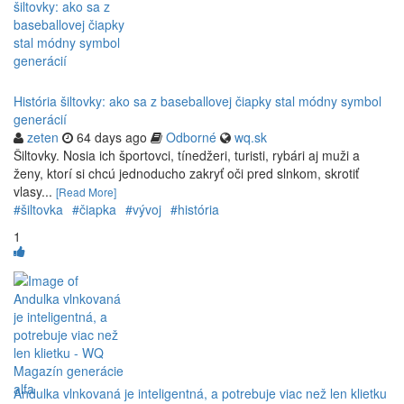
História šiltovky: ako sa z baseballovej čiapky stal módny symbol
generácií
zeten
64 days ago
Odborné
wq.sk
Šiltovky. Nosia ich športovci, tínedžeri, turisti, rybári aj muži a
ženy, ktorí si chcú jednoducho zakryť oči pred slnkom, skrotiť
vlasy...
[Read More]
#šiltovka
#čiapka
#vývoj
#história
1
Andulka vlnkovaná je inteligentná, a potrebuje viac než len klietku