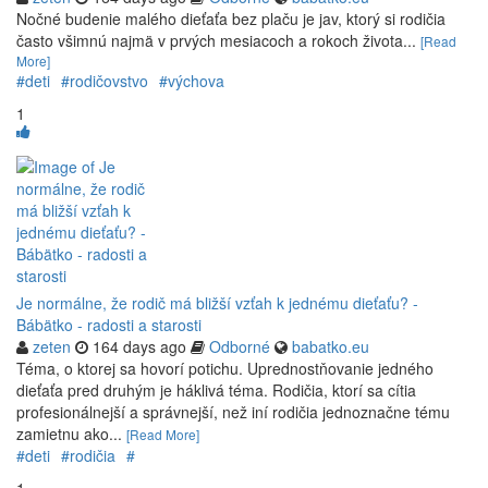
Nočné budenie malého dieťaťa bez plaču je jav, ktorý si rodičia
často všimnú najmä v prvých mesiacoch a rokoch života...
[Read
More]
#deti
#rodičovstvo
#výchova
1
Je normálne, že rodič má bližší vzťah k jednému dieťaťu? -
Bábätko - radosti a starosti
zeten
164 days ago
Odborné
babatko.eu
Téma, o ktorej sa hovorí potichu. Uprednostňovanie jedného
dieťaťa pred druhým je háklivá téma. Rodičia, ktorí sa cítia
profesionálnejší a správnejší, než iní rodičia jednoznačne tému
zamietnu ako...
[Read More]
#deti
#rodičia
#
1