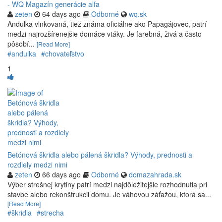
- WQ Magazín generácie alfa
zeten
64 days ago
Odborné
wq.sk
Andulka vlnkovaná, tiež známa oficiálne ako Papagájovec, patrí
medzi najrozšírenejšie domáce vtáky. Je farebná, živá a často
pôsobí...
[Read More]
#andulka
#chovateľstvo
1
Betónová škridla alebo pálená škridla? Výhody, prednosti a
rozdiely medzi nimi
zeten
66 days ago
Odborné
domazahrada.sk
Výber strešnej krytiny patrí medzi najdôležitejšie rozhodnutia pri
stavbe alebo rekonštrukcii domu. Je váhovou záťažou, ktorá sa...
[Read More]
#škridla
#strecha