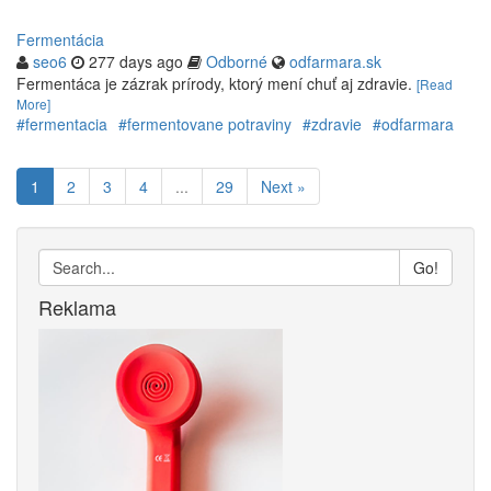
Fermentácia
seo6
277 days ago
Odborné
odfarmara.sk
Fermentáca je zázrak prírody, ktorý mení chuť aj zdravie.
[Read
More]
#fermentacia
#fermentovane potraviny
#zdravie
#odfarmara
1
2
3
4
...
29
Next »
Go!
Reklama