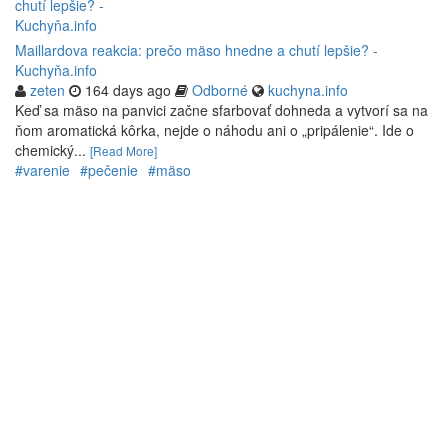
Maillardova reakcia: prečo mäso hnedne a chutí lepšie? -
Kuchyňa.info
zeten
164 days ago
Odborné
kuchyna.info
Keď sa mäso na panvici začne sfarbovať dohneda a vytvorí sa na
ňom aromatická kôrka, nejde o náhodu ani o „pripálenie“. Ide o
chemický...
[Read More]
#varenie
#pečenie
#mäso