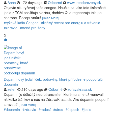
Anna
172 days ago
Odborné
www.trendprezeny.sk
Objavte silu ryžovej kaše congee. Naučte sa, ako toto tisícročné
jedlo z TČM posilňuje slezinu, dodáva Qi a regeneruje telo po
chorobe. Recept vnútri!
[Read More]
#ryžová kaša Congee
#liečivý recept pre energiu a trávenie
#zdravie
#trend pre ženy
2
Dopamínový jedálniček: potraviny, ktoré prirodzene podporujú
dopamín
zeten
210 days ago
Odborné
zdravakrasa.sk
Dopamín je dôležitý neurotransmiter, ktorému sme už venovali
niekoľko článkov u nás na ZdravaKrasa.sk. Ako dopamín podporiť
stravou?
[Read More]
#dopamín
#zdravie
#radosť
#stres
#úspech
#jedlo