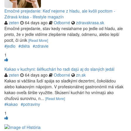
Emočné prejedanie: Keď nejeme z hladu, ale kvôli pocitom -
Zdravá krása - lifestyle magazín
zeten
64 days ago
Odborné
zdravakrasa.sk
Emočné prejedanie, stav kedy nesiahame po jedle od hladu, ale
preto, že v jedle vidíme zlepšenie nálady, odmenu, alebo lepší
pocit, či únik
[Read More]
#jedlo
#diéta
#zdravie
1
Kakao v kuchyni: šéfkuchári ho radi dajú aj do slaných jedál
zeten
64 days ago
Odborné
zn.sk
Kakao si väčšina ľudí spája so sladkými dezertmi, čokoládou
alebo kakaovým nápojom. V profesionálnej gastronómii má však
kakao oveľa širšie využitie. Skúsení kuchári ho vnímajú ako
chuťovú surovinu, n...
[Read More]
#kakao
#potraviny
1