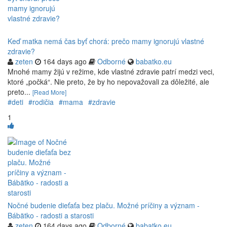
Keď matka nemá čas byť chorá: prečo mamy ignorujú vlastné
zdravie?
zeten
164 days ago
Odborné
babatko.eu
Mnohé mamy žijú v režime, kde vlastné zdravie patrí medzi veci,
ktoré „počká“. Nie preto, že by ho nepovažovali za dôležité, ale
preto...
[Read More]
#deti
#rodičia
#mama
#zdravie
1
Nočné budenie dieťaťa bez plaču. Možné príčiny a význam -
Bábätko - radosti a starosti
zeten
164 days ago
Odborné
babatko.eu