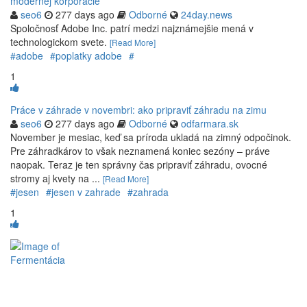
modernej korporácie
seo6
277 days ago
Odborné
24day.news
Spoločnosť Adobe Inc. patrí medzi najznámejšie mená v
technologickom svete.
[Read More]
#adobe
#poplatky adobe
#
1
Práce v záhrade v novembri: ako pripraviť záhradu na zimu
seo6
277 days ago
Odborné
odfarmara.sk
November je mesiac, keď sa príroda ukladá na zimný odpočinok.
Pre záhradkárov to však neznamená koniec sezóny – práve
naopak. Teraz je ten správny čas pripraviť záhradu, ovocné
stromy aj kvety na ...
[Read More]
#jesen
#jesen v zahrade
#zahrada
1