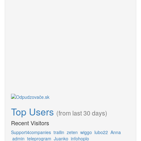
Top Users
(from last 30 days)
Recent Visitors
Support4companies
trailin
zeten
wiggo
lubo22
Anna
admin
teleprogram
Juanko
infohoplo