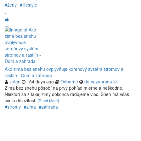
#ženy
#lifestyle
1
Ako zima bez snehu ovplyvňuje koreňový systém stromov a
rastlín - Dom a záhrada
zeten
164 days ago
Odborné
domazahrada.sk
Zima bez snehu pôsobí na prvý pohľad mierne a neškodne.
Niektorí sa z takej zimy dokonca radujeme viac. Sneh má však
svoju dôležitosť.
[Read More]
#stromy
#zima
#záhrada