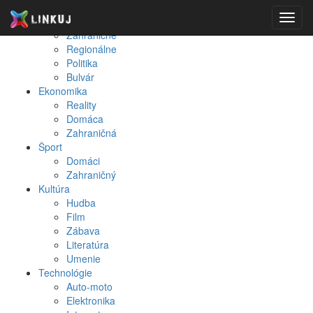
Spravodajstvo
Toggl
Domáce
navig
Zahraničné
Regionálne
Politika
Bulvár
Ekonomika
Reality
Domáca
Zahraničná
Šport
Domáci
Zahraničný
Kultúra
Hudba
Film
Zábava
Literatúra
Umenie
Technológie
Auto-moto
Elektronika