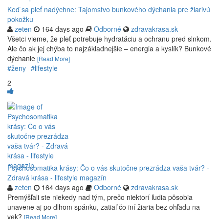
Keď sa pleť nadýchne: Tajomstvo bunkového dýchania pre žiarivú
pokožku
zeten
164 days ago
Odborné
zdravakrasa.sk
Všetci vieme, že pleť potrebuje hydratáciu a ochranu pred slnkom.
Ale čo ak jej chýba to najzákladnejšie – energia a kyslík? Bunkové
dýchanie
[Read More]
#ženy
#lifestyle
2
Psychosomatika krásy: Čo o vás skutočne prezrádza vaša tvár? -
Zdravá krása - lifestyle magazín
zeten
164 days ago
Odborné
zdravakrasa.sk
Premýšľali ste niekedy nad tým, prečo niektorí ľudia pôsobia
unavene aj po dlhom spánku, zatiaľ čo iní žiaria bez ohľadu na
vek?
[Read More]