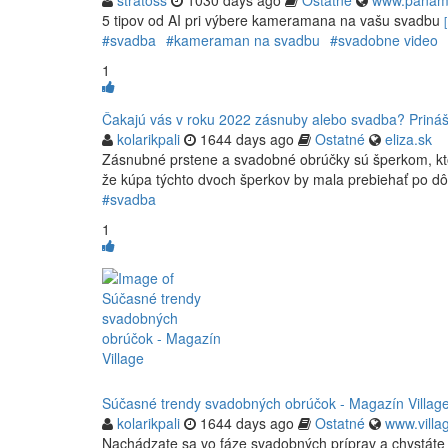
stratoss
1030 days ago
Ostatné
www.panam
5 tipov od AI pri výbere kameramana na vašu svadbu
#svadba
#kameraman na svadbu
#svadobne video
1
Čakajú vás v roku 2022 zásnuby alebo svadba? Priná
kolarikpali
1644 days ago
Ostatné
eliza.sk
Zásnubné prstene a svadobné obrúčky sú šperkom, ktor
že kúpa týchto dvoch šperkov by mala prebiehať po d
#svadba
1
Súčasné trendy svadobných obrúčok - Magazín Villag
kolarikpali
1644 days ago
Ostatné
www.villa
Nachádzate sa vo fáze svadobných príprav a chystáte