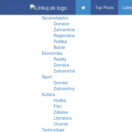
Top Posts
Late
Spravodajstvo
Domáce
Zahraničné
Regionálne
Politika
Bulvár
Ekonomika
Reality
Domáca
Zahraničná
Šport
Domáci
Zahraničný
Kultúra
Hudba
Film
Zábava
Literatúra
Umenie
Technológie