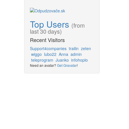
Top Users
(from
last 30 days)
Recent Visitors
Support4companies
trailin
zeten
wiggo
lubo22
Anna
admin
teleprogram
Juanko
infohoplo
Need an avatar?
Get Gravatar
!