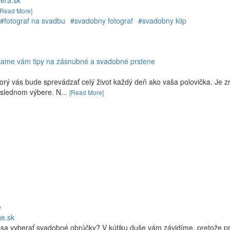
era.sk
[Read More]
#fotograf na svadbu
#svadobny fotograf
#svadobny klip
šame vám tipy na zásnubné a svadobné prstene
ý vás bude sprevádzať celý život každý deň ako vaša polovička. Je z
ôslednom výbere. N...
[Read More]
e
ge.sk
 sa vyberať svadobné obrúčky? V kútiku duše vám závidíme, pretože pr