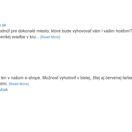
a.sk
hodnúť pre dokonalé miesto, ktoré bude vyhovovať vám i vašim hosťo
 menšej svadbe v kru...
[Read More]
 v našom e-shope. Možnosť vyhotoviť v bielej, žltej aj červenej farbe
ntmi.
[Read More]
ubak