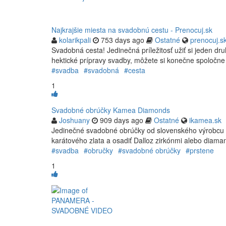
Najkrajšie miesta na svadobnú cestu - Prenocuj.sk
kolarikpali
753 days ago
Ostatné
prenocuj.s
Svadobná cesta! Jedinečná príležitosť užiť si jeden 
hektické prípravy svadby, môžete si konečne spoločne
#svadba
#svadobná
#cesta
1
Svadobné obrúčky Kamea Diamonds
Joshuany
909 days ago
Ostatné
ikamea.sk
Jedinečné svadobné obrúčky od slovenského výrobcu len
karátového zlata a osadiť Dalloz zirkónmi alebo diama
#svadba
#obručky
#svadobné obrúčky
#prstene
1