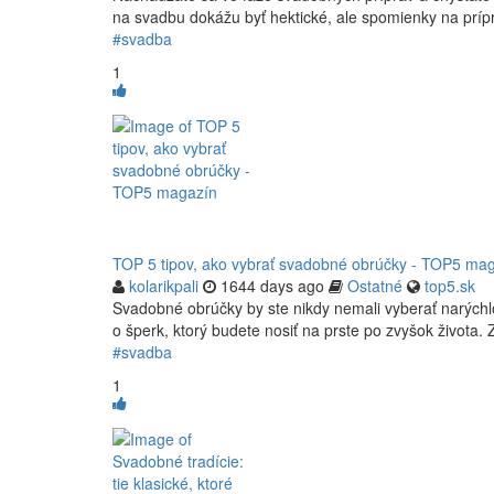
na svadbu dokážu byť hektické, ale spomienky na príp
#svadba
1
TOP 5 tipov, ako vybrať svadobné obrúčky - TOP5 ma
kolarikpali
1644 days ago
Ostatné
top5.sk
Svadobné obrúčky by ste nikdy nemali vyberať narýchl
o šperk, ktorý budete nosiť na prste po zvyšok života. Z
#svadba
1