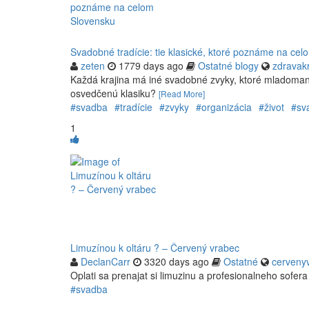
Svadobné tradície: tie klasické, ktoré poznáme na ce
zeten
1779 days ago
Ostatné blogy
zdravak
Každá krajina má iné svadobné zvyky, ktoré mladoman
osvedčenú klasiku?
[Read More]
#svadba
#tradície
#zvyky
#organizácia
#život
#sv
1
Limuzínou k oltáru ? – Červený vrabec
DeclanCarr
3320 days ago
Ostatné
cerveny
Oplati sa prenajat si limuzinu a profesionalneho sofe
#svadba