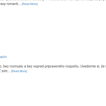
ravy romanti...
[Read More]
gazín
o, bez rozmyslu a bez vopred pripraveného rozpočtu. Uvedomte si, že 
 toht...
[Read More]