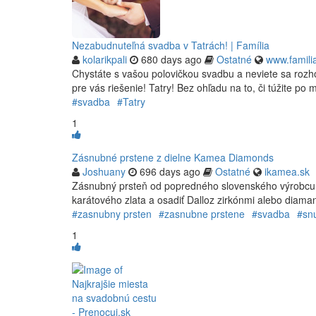
Nezabudnuteľná svadba v Tatrách! | Família
kolarikpali
680 days ago
Ostatné
www.famili
Chystáte s vašou polovičkou svadbu a neviete sa roz
pre vás riešenie! Tatry! Bez ohľadu na to, či túžite po
#svadba
#Tatry
1
Zásnubné prstene z dielne Kamea Diamonds
Joshuany
696 days ago
Ostatné
ikamea.sk
Zásnubný prsteň od popredného slovenského výrobcu len
karátového zlata a osadiť Dalloz zirkónmi alebo diama
#zasnubny prsten
#zasnubne prstene
#svadba
#sn
1