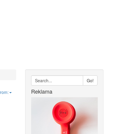
Go!
Reklama
from: