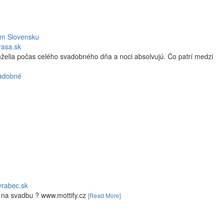
lom Slovensku
rasa.sk
želia počas celého svadobného dňa a noci absolvujú. Čo patrí medzi
adobné
vrabec.sk
ra na svadbu ? www.mottify.cz
[Read More]