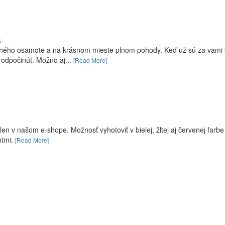
k
druhého osamote a na krásnom mieste plnom pohody. Keď už sú za vami 
 odpočinúť. Možno aj...
[Read More]
 v našom e-shope. Možnosť vyhotoviť v bielej, žltej aj červenej farbe
ntmi.
[Read More]