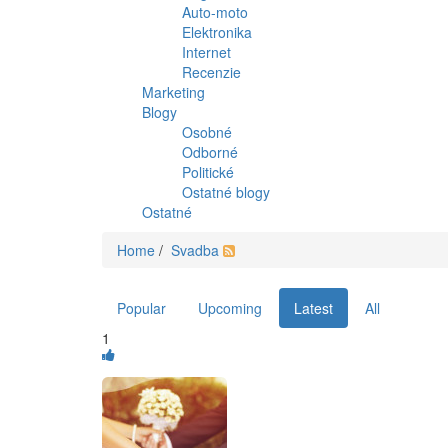
Auto-moto
Elektronika
Internet
Recenzie
Marketing
Blogy
Osobné
Odborné
Politické
Ostatné blogy
Ostatné
Home
/
Svadba
Popular
Upcoming
Latest
All
1