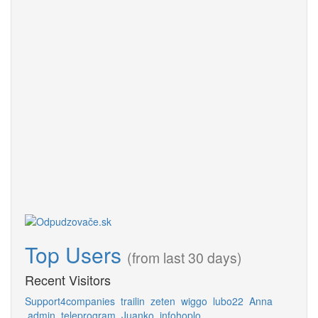
Top Users
(from last 30 days)
Recent Visitors
Support4companies
trailin
zeten
wiggo
lubo22
Anna
admin
teleprogram
Juanko
infohoplo