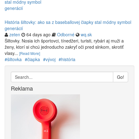
História šiltovky: ako sa z baseballovej čiapky stal módny symbol
generácií
zeten
64 days ago
Odborné
wq.sk
Šiltovky. Nosia ich športovci, tínedžeri, turisti, rybári aj muži a
ženy, ktorí si chcú jednoducho zakryť oči pred slnkom, skrotiť
vlasy...
[Read More]
#šiltovka
#čiapka
#vývoj
#história
Go!
Reklama