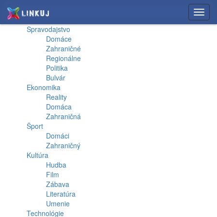
Toggl
navig
Spravodajstvo
Domáce
Zahraničné
Regionálne
Politika
Bulvár
Ekonomika
Reality
Domáca
Zahraničná
Šport
Domáci
Zahraničný
Kultúra
Hudba
Film
Zábava
Literatúra
Umenie
Technológie