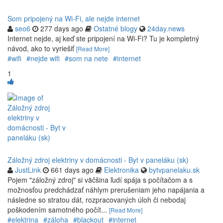
Som pripojený na Wi-Fi, ale nejde internet
seo6
277 days ago
Ostatné blogy
24day.news
Internet nejde, aj keď ste pripojení na Wi-Fi? Tu je kompletný
návod, ako to vyriešiť
[Read More]
#wifi
#nejde wifi
#som na nete
#internet
1
Záložný zdroj elektriny v domácnosti - Byt v paneláku (sk)
JustLink
661 days ago
Elektronika
bytvpanelaku.sk
Pojem "záložný zdroj" si väčšina ľudí spája s počítačom a s
možnosťou predchádzať náhlym prerušeniam jeho napájania a
následne so stratou dát, rozpracovaných úloh či nebodaj
poškodením samotného počít...
[Read More]
#elektrina
#záloha
#blackout
#internet