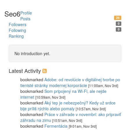
Seo6
Profile
26
Posts
0
Followers
0
Following
Ranking
No introduction yet.
Latest Activity
bookmarked
Adobe: od revolúcie v digitálnej tvorbe po
tienisté stránky modernej korporácie
[11:00am, Nov 3rd]
bookmarked
Som pripojený na Wi-Fi, ale nejde
internet
[10:59am, Nov 3rd]
bookmarked
Aký tep je nebezpečný? Kedy už srdce
bije príliš rýchlo alebo pomaly
[10:57am, Nov 3rd]
bookmarked
Práce v záhrade v novembri: ako pripraviť
záhradu na zimu
[10:51am, Nov 3rd]
bookmarked
Fermentácia
[9:01am, Nov 3rd]