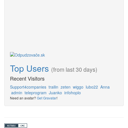
Top Users
(from last 30 days)
Recent Visitors
Support4companies
trailin
zeten
wiggo
lubo22
Anna
admin
teleprogram
Juanko
infohoplo
Need an avatar?
Get Gravatar
!