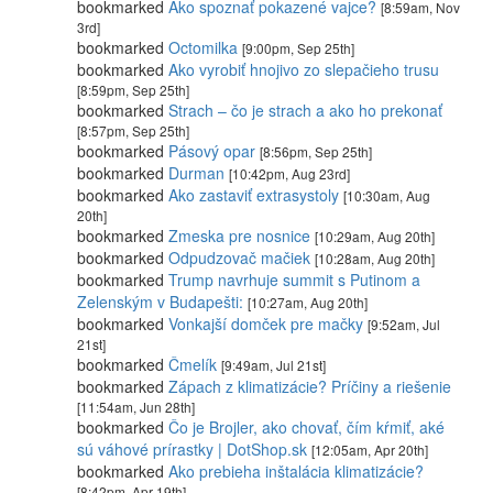
bookmarked
Ako spoznať pokazené vajce?
[8:59am, Nov
3rd]
bookmarked
Octomilka
[9:00pm, Sep 25th]
bookmarked
Ako vyrobiť hnojivo zo slepačieho trusu
[8:59pm, Sep 25th]
bookmarked
Strach – čo je strach a ako ho prekonať
[8:57pm, Sep 25th]
bookmarked
Pásový opar
[8:56pm, Sep 25th]
bookmarked
Durman
[10:42pm, Aug 23rd]
bookmarked
Ako zastaviť extrasystoly
[10:30am, Aug
20th]
bookmarked
Zmeska pre nosnice
[10:29am, Aug 20th]
bookmarked
Odpudzovač mačiek
[10:28am, Aug 20th]
bookmarked
Trump navrhuje summit s Putinom a
Zelenským v Budapešti:
[10:27am, Aug 20th]
bookmarked
Vonkajší domček pre mačky
[9:52am, Jul
21st]
bookmarked
Čmelík
[9:49am, Jul 21st]
bookmarked
Zápach z klimatizácie? Príčiny a riešenie
[11:54am, Jun 28th]
bookmarked
Čo je Brojler, ako chovať, čím kŕmiť, aké
sú váhové prírastky | DotShop.sk
[12:05am, Apr 20th]
bookmarked
Ako prebieha inštalácia klimatizácie?
[8:42pm, Apr 19th]