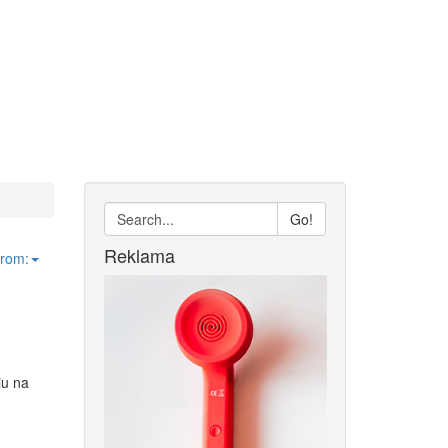
Go!
Reklama
from:
iu na