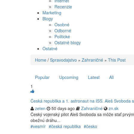
Internet
Recenzie
Marketing
Blogy
Osobné
Odborné
Politické
Ostatné blogy
Ostatné
Home
/
Spravodajstvo
»
Zahraničné
»
This Post
Popular
Upcoming
Latest
All
1
Česká republika a 1. astronaut na ISS. Aleš Svoboda sa p
zeten
50 days ago
Zahraničné
zn.sk
Český vojenský pilot Aleš Svoboda sa môže stať prvým
obežnú dráhu...
#vesmír
#česká republika
#česko