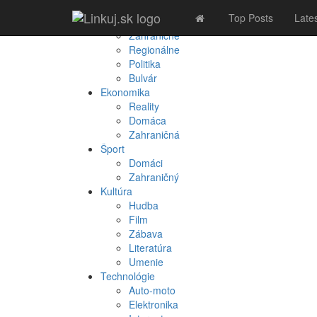
Spravodajstvo
Top Posts
Late
Domáce
Zahraničné
Regionálne
Politika
Bulvár
Ekonomika
Reality
Domáca
Zahraničná
Šport
Domáci
Zahraničný
Kultúra
Hudba
Film
Zábava
Literatúra
Umenie
Technológie
Auto-moto
Elektronika