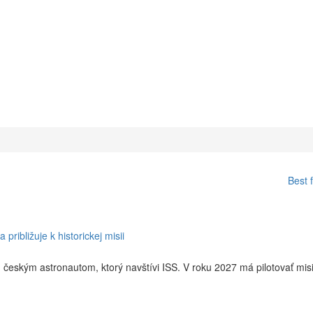
Best 
ribližuje k historickej misii
 českým astronautom, ktorý navštívi ISS. V roku 2027 má pilotovať mis