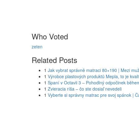
Who Voted
zeten
Related Posts
1
Jak vybrat správně matraci 80×190 | Mezi muž
1
Výrobce plastových produktů Mepla, to je kval
1
Spaní v Octavii 3 – Pohodlný odpočinek během
1
Zvieracia ríša – čo ste dosiaľ nevedeli
1
Vyberte si správny matrac pre svoj spánok | Ča