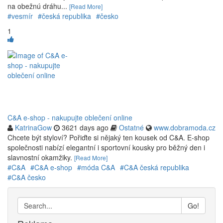
na obežnú dráhu...
[Read More]
#vesmír
#česká republika
#česko
1
C&A e-shop - nakupujte oblečení online
KatrinaGow
3621 days ago
Ostatné
www.dobramoda.cz
Chcete být styloví? Pořiďte si nějaký ten kousek od C&A. E-shop
společnosti nabízí elegantní i sportovní kousky pro běžný den i
slavnostní okamžiky.
[Read More]
#C&A
#C&A e-shop
#móda C&A
#C&A česká republika
#C&A česko
Go!