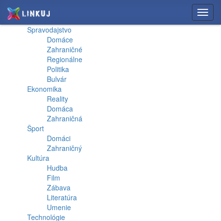
Toggl
navig
Spravodajstvo
Domáce
Zahraničné
Regionálne
Politika
Bulvár
Ekonomika
Reality
Domáca
Zahraničná
Šport
Domáci
Zahraničný
Kultúra
Hudba
Film
Zábava
Literatúra
Umenie
Technológie