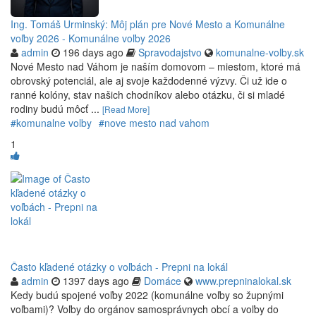
Ing. Tomáš Urminský: Môj plán pre Nové Mesto a Komunálne
voľby 2026 - Komunálne voľby 2026
admin
196 days ago
Spravodajstvo
komunalne-volby.sk
Nové Mesto nad Váhom je naším domovom – miestom, ktoré má
obrovský potenciál, ale aj svoje každodenné výzvy. Či už ide o
ranné kolóny, stav našich chodníkov alebo otázku, či si mladé
rodiny budú môcť ...
[Read More]
#komunalne volby
#nove mesto nad vahom
1
Často kľadené otázky o voľbách - Prepni na lokál
admin
1397 days ago
Domáce
www.prepninalokal.sk
Kedy budú spojené voľby 2022 (komunálne voľby so župnými
voľbami)? Voľby do orgánov samosprávnych obcí a voľby do