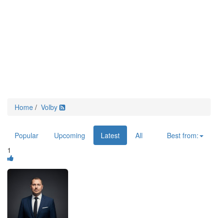
Home
/
Volby
Popular
Upcoming
Latest
All
Best from:
1