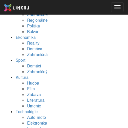
Spravodajstvo
Toggl
Domáce
navig
Zahraničné
Regionálne
Politika
Bulvár
Ekonomika
Reality
Domáca
Zahraničná
Šport
Domáci
Zahraničný
Kultúra
Hudba
Film
Zábava
Literatúra
Umenie
Technológie
Auto-moto
Elektronika