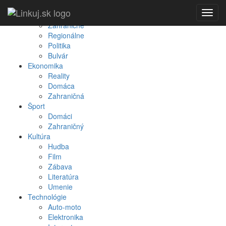
Spravodajstvo
Toggl
Domáce
navig
Zahraničné
Regionálne
Politika
Bulvár
Ekonomika
Reality
Domáca
Zahraničná
Šport
Domáci
Zahraničný
Kultúra
Hudba
Film
Zábava
Literatúra
Umenie
Technológie
Auto-moto
Elektronika