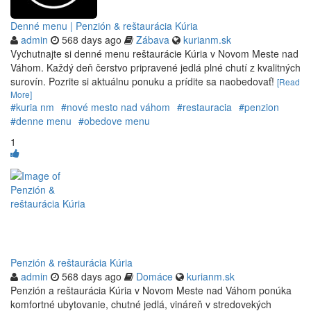
Denné menu | Penzión & reštaurácia Kúria
admin
568 days ago
Zábava
kurianm.sk
Vychutnajte si denné menu reštaurácie Kúria v Novom Meste nad
Váhom. Každý deň čerstvo pripravené jedlá plné chutí z kvalitných
surovín. Pozrite si aktuálnu ponuku a prídite sa naobedovať!
[Read
More]
#kuria nm
#nové mesto nad váhom
#restauracia
#penzion
#denne menu
#obedove menu
1
Penzión & reštaurácia Kúria
admin
568 days ago
Domáce
kurianm.sk
Penzión a reštaurácia Kúria v Novom Meste nad Váhom ponúka
komfortné ubytovanie, chutné jedlá, vináreň v stredovekých