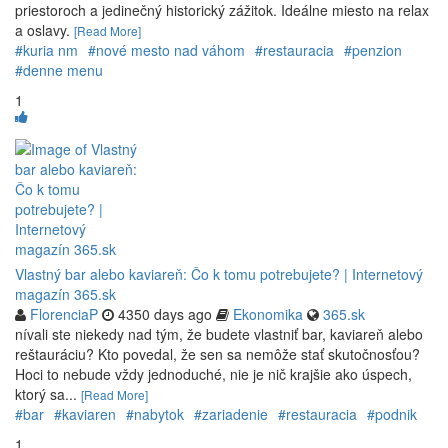
priestoroch a jedinečný historický zážitok. Ideálne miesto na relax
a oslavy.
[Read More]
#kuria nm
#nové mesto nad váhom
#restauracia
#penzion
#denne menu
1
Vlastný bar alebo kaviareň: Čo k tomu potrebujete? | Internetový
magazín 365.sk
FlorenciaP
4350 days ago
Ekonomika
365.sk
nívali ste niekedy nad tým, že budete vlastniť bar, kaviareň alebo
reštauráciu? Kto povedal, že sen sa nemôže stať skutočnosťou?
Hoci to nebude vždy jednoduché, nie je nič krajšie ako úspech,
ktorý sa...
[Read More]
#bar
#kaviaren
#nabytok
#zariadenie
#restauracia
#podnik
1