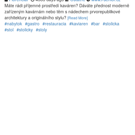
Máte rádi příjemné prostředí kaváren? Dáváte přednost moderně
zařízeným kavárnám nebo těm s nádechem prvorepublikové
architektury a originálního stylu?
[Read More]
#nabytok
#gastro
#restauracia
#kaviaren
#bar
#stolicka
#stol
#stolicky
#stoly