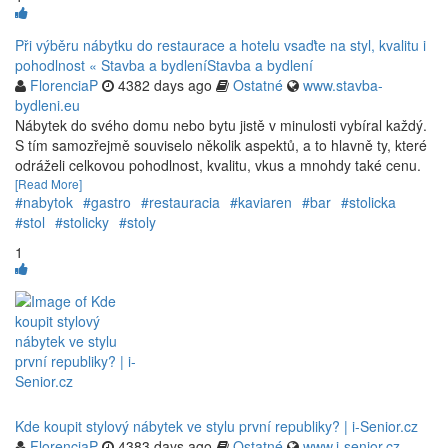
Při výběru nábytku do restaurace a hotelu vsaďte na styl, kvalitu i
pohodlnost « Stavba a bydleníStavba a bydlení
FlorenciaP
4382 days ago
Ostatné
www.stavba-
bydleni.eu
Nábytek do svého domu nebo bytu jistě v minulosti vybíral každý.
S tím samozřejmě souviselo několik aspektů, a to hlavně ty, které
odráželi celkovou pohodlnost, kvalitu, vkus a mnohdy také cenu.
[Read More]
#nabytok
#gastro
#restauracia
#kaviaren
#bar
#stolicka
#stol
#stolicky
#stoly
1
Kde koupit stylový nábytek ve stylu první republiky? | i-Senior.cz
FlorenciaP
4383 days ago
Ostatné
www.i-senior.cz