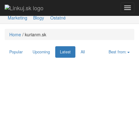
Toggl
Spravodajstvo
Ekonomika
Šport
Kultúra
Technológie
navig
Marketing
Blogy
Ostatné
Home
/
kurianm.sk
Popular
Upcoming
Latest
All
Best from: