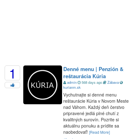
1
Denné menu | Penzión &
reštaurácia Kúria
admin
568 days ago
Zábava
kurianm.sk
Vychutnajte si denné menu
reštaurácie Kúria v Novom Meste
nad Váhom. Každý deň čerstvo
pripravené jedlá plné chutí z
kvalitných surovín. Pozrite si
aktuálnu ponuku a prídite sa
naobedovať!
[Read More]