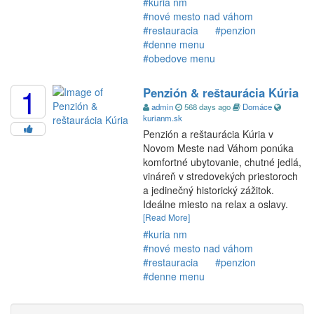
#kuria nm
#nové mesto nad váhom
#restauracia
#penzion
#denne menu
#obedove menu
1
Penzión & reštaurácia Kúria
admin
568 days ago
Domáce
kurianm.sk
Penzión a reštaurácia Kúria v
Novom Meste nad Váhom ponúka
komfortné ubytovanie, chutné jedlá,
vináreň v stredovekých priestoroch
a jedinečný historický zážitok.
Ideálne miesto na relax a oslavy.
[Read More]
#kuria nm
#nové mesto nad váhom
#restauracia
#penzion
#denne menu