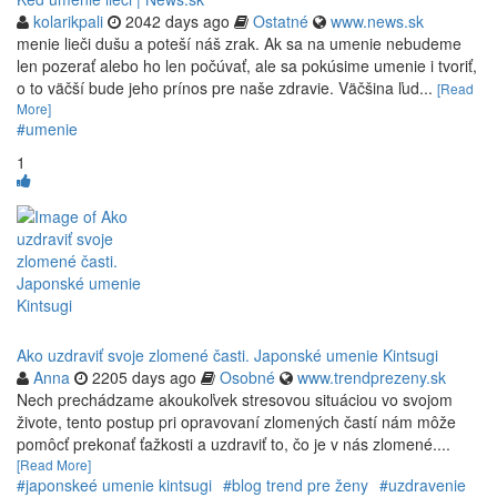
kolarikpali
2042 days ago
Ostatné
www.news.sk
menie lieči dušu a poteší náš zrak. Ak sa na umenie nebudeme
len pozerať alebo ho len počúvať, ale sa pokúsime umenie i tvoriť,
o to väčší bude jeho prínos pre naše zdravie. Väčšina ľud...
[Read
More]
#umenie
1
Ako uzdraviť svoje zlomené časti. Japonské umenie Kintsugi
Anna
2205 days ago
Osobné
www.trendprezeny.sk
Nech prechádzame akoukoľvek stresovou situáciou vo svojom
živote, tento postup pri opravovaní zlomených častí nám môže
pomôcť prekonať ťažkosti a uzdraviť to, čo je v nás zlomené....
[Read More]
#japonskeé umenie kintsugi
#blog trend pre ženy
#uzdravenie