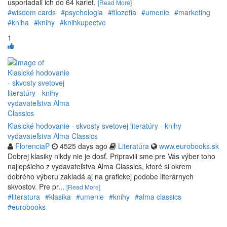
usporiadali ich do 64 kariet.
[Read More]
#wisdom cards
#psychologia
#filozofia
#umenie
#marketing
#kniha
#knihy
#knihkupectvo
1
Klasické hodovanie - skvosty svetovej literatúry - knihy
vydavateľstva Alma Classics
FlorenciaP
4525 days ago
Literatúra
www.eurobooks.sk
Dobrej klasiky nikdy nie je dosť. Pripravili sme pre Vás výber toho
najlepšieho z vydavateľstva Alma Classics, ktoré si okrem
dobrého výberu zakladá aj na grafickej podobe literárnych
skvostov. Pre pr...
[Read More]
#literatura
#klasika
#umenie
#knihy
#alma classics
#eurobooks