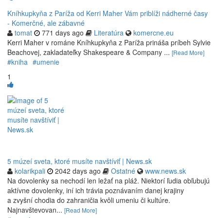
Kníhkupkyňa z Paríža od Kerri Maher Vám priblíži nádherné časy
- Komerčné, ale zábavné
tomat
771 days ago
Literatúra
komercne.eu
Kerri Maher v románe Kníhkupkyňa z Paríža prináša príbeh Sylvie
Beachovej, zakladateľky Shakespeare & Company ...
[Read More]
#kniha
#umenie
1
5 múzeí sveta, ktoré musíte navštíviť | News.sk
kolarikpali
2042 days ago
Ostatné
www.news.sk
Na dovolenky sa nechodí len ležať na pláž. Niektorí ľudia obľubujú
aktívne dovolenky, iní ich trávia poznávaním danej krajiny
a zvyšní chodia do zahraničia kvôli umeniu či kultúre.
Najnavštevovan...
[Read More]