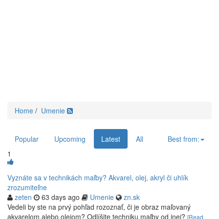
Home
/
Umenie
Popular
Upcoming
Latest
All
Best from:
1
Vyznáte sa v technikách maľby? Akvarel, olej, akryl či uhlík
zrozumiteľne
zeten
63 days ago
Umenie
zn.sk
Vedeli by ste na prvý pohľad rozoznať, či je obraz maľovaný
akvarelom alebo olejom? Odlíšite techniku maľby od inej?
[Read