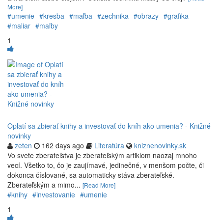
More]
#umenie
#kresba
#maľba
#zechnika
#obrazy
#grafika
#maliar
#maľby
1
Oplatí sa zbierať knihy a investovať do kníh ako umenia? - Knižné
novinky
zeten
162 days ago
Literatúra
kniznenovinky.sk
Vo svete zberateľstva je zberateľským artiklom naozaj mnoho
vecí. Všetko to, čo je zaujímavé, jedinečné, v menšom počte, či
dokonca číslované, sa automaticky stáva zberateľské.
Zberateľským a mimo...
[Read More]
#knihy
#investovanie
#umenie
1