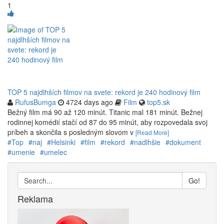
1
TOP 5 najdlhších filmov na svete: rekord je 240 hodinový film
RufusBumga
4724 days ago
Film
top5.sk
Bežný film má 90 až 120 minút. Titanic mal 181 minút. Bežnej
rodinnej komédií stačí od 87 do 95 minút, aby rozpovedala svoj
príbeh a skončila s posledným slovom v
[Read More]
#Top
#naj
#Helsinki
#film
#rekord
#nadlhšie
#dokument
#umenie
#umelec
Go!
Reklama