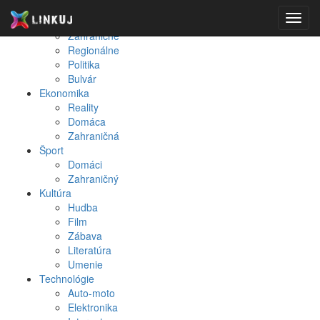
Spravodajstvo
Toggl
Domáce
navig
Zahraničné
Regionálne
Politika
Bulvár
Ekonomika
Reality
Domáca
Zahraničná
Šport
Domáci
Zahraničný
Kultúra
Hudba
Film
Zábava
Literatúra
Umenie
Technológie
Auto-moto
Elektronika