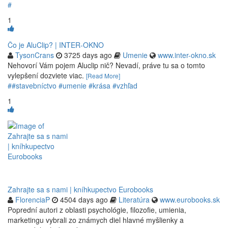
#
1
Čo je AluClip? | INTER-OKNO
TysonCrans
3725 days ago
Umenie
www.inter-okno.sk
Nehovorí Vám pojem Aluclip nič? Nevadí, práve tu sa o tomto
vylepšení dozviete viac.
[Read More]
##stavebníctvo #umenie #krása #vzhľad
1
Zahrajte sa s nami | kníhkupectvo Eurobooks
FlorenciaP
4504 days ago
Literatúra
www.eurobooks.sk
Poprední autori z oblasti psychológie, filozofie, umienia,
marketingu vybrali zo známych diel hlavné myšlienky a