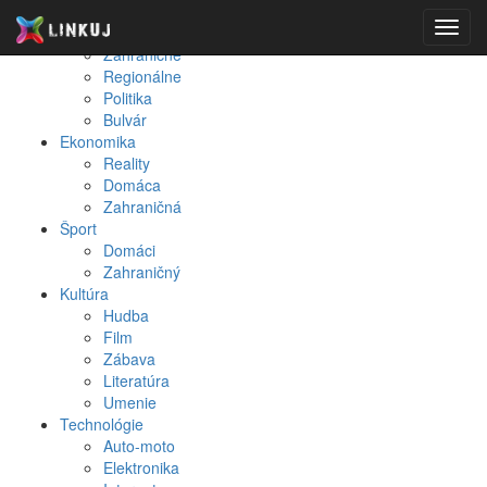
Spravodajstvo
Toggl
Domáce
navig
Zahraničné
Regionálne
Politika
Bulvár
Ekonomika
Reality
Domáca
Zahraničná
Šport
Domáci
Zahraničný
Kultúra
Hudba
Film
Zábava
Literatúra
Umenie
Technológie
Auto-moto
Elektronika