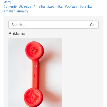
More]
#umenie
#kresba
#maľba
#zechnika
#obrazy
#grafika
#maliar
#maľby
Go!
Reklama