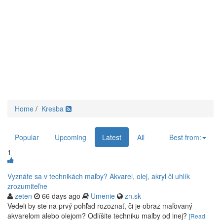
Home
/
Kresba
Popular
Upcoming
Latest
All
Best from:
1
Vyznáte sa v technikách maľby? Akvarel, olej, akryl či uhlík
zrozumiteľne
zeten
66 days ago
Umenie
zn.sk
Vedeli by ste na prvý pohľad rozoznať, či je obraz maľovaný
akvarelom alebo olejom? Odlíšite techniku maľby od inej?
[Read