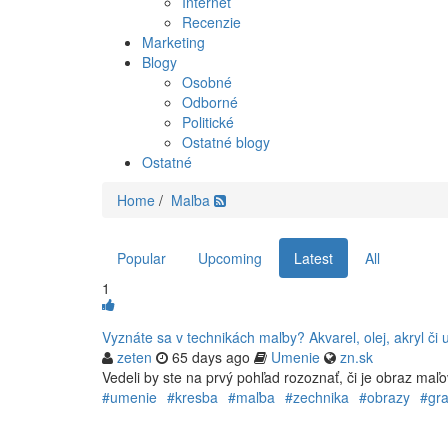
Internet
Recenzie
Marketing
Blogy
Osobné
Odborné
Politické
Ostatné blogy
Ostatné
Home
/
Maľba
Popular
Upcoming
Latest
All
1
Vyznáte sa v technikách maľby? Akvarel, olej, akryl či 
zeten
65 days ago
Umenie
zn.sk
Vedeli by ste na prvý pohľad rozoznať, či je obraz ma
#umenie
#kresba
#maľba
#zechnika
#obrazy
#gra