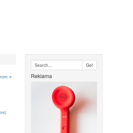
Go!
Reklama
from:
ore]