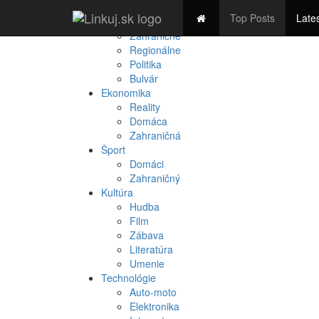
Spravodajstvo
Top Posts
Late
Domáce
Zahraničné
Regionálne
Politika
Bulvár
Ekonomika
Reality
Domáca
Zahraničná
Šport
Domáci
Zahraničný
Kultúra
Hudba
Film
Zábava
Literatúra
Umenie
Technológie
Auto-moto
Elektronika