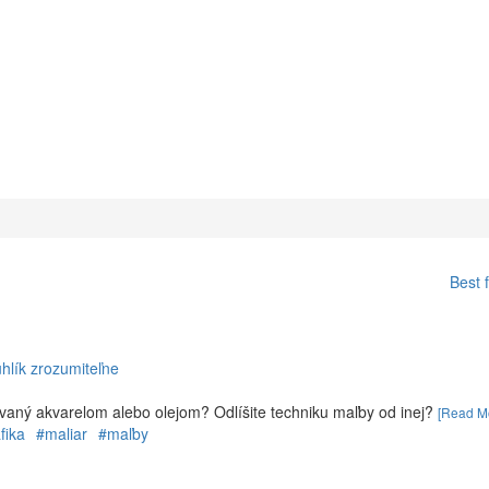
Best 
uhlík zrozumiteľne
ľovaný akvarelom alebo olejom? Odlíšite techniku maľby od inej?
[Read M
fika
#maliar
#maľby