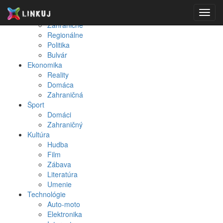
Spravodajstvo
Toggl
Domáce
navig
Zahraničné
Regionálne
Politika
Bulvár
Ekonomika
Reality
Domáca
Zahraničná
Šport
Domáci
Zahraničný
Kultúra
Hudba
Film
Zábava
Literatúra
Umenie
Technológie
Auto-moto
Elektronika