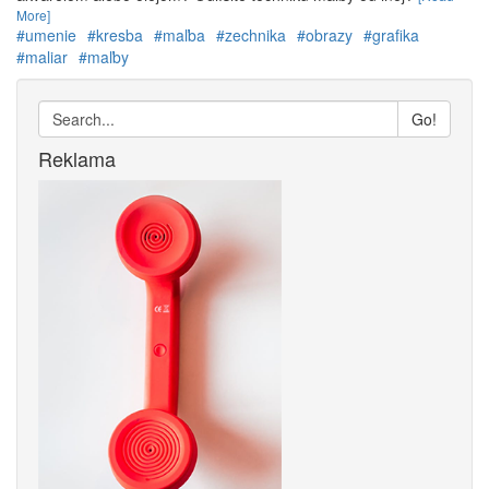
More]
#umenie
#kresba
#maľba
#zechnika
#obrazy
#grafika
#maliar
#maľby
Go!
Reklama