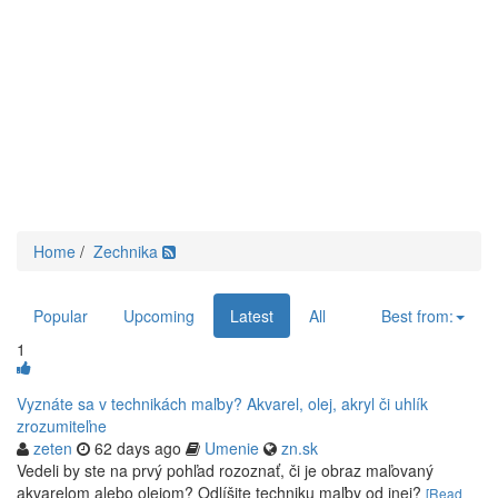
Home
/
Zechnika
Popular
Upcoming
Latest
All
Best from:
1
Vyznáte sa v technikách maľby? Akvarel, olej, akryl či uhlík
zrozumiteľne
zeten
62 days ago
Umenie
zn.sk
Vedeli by ste na prvý pohľad rozoznať, či je obraz maľovaný
akvarelom alebo olejom? Odlíšite techniku maľby od inej?
[Read