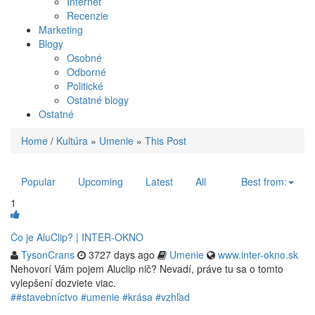
Internet
Recenzie
Marketing
Blogy
Osobné
Odborné
Politické
Ostatné blogy
Ostatné
Home
/
Kultúra
»
Umenie
»
This Post
Popular
Upcoming
Latest
All
Best from:
1
Čo je AluClip? | INTER-OKNO
TysonCrans
3727 days ago
Umenie
www.inter-okno.sk
Nehovorí Vám pojem Aluclip nič? Nevadí, práve tu sa o tomto
vylepšení dozviete viac.
##stavebníctvo #umenie #krása #vzhľad