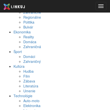
Spravodajstvo
Toggl
Domáce
navig
Zahraničné
Regionálne
Politika
Bulvár
Ekonomika
Reality
Domáca
Zahraničná
Šport
Domáci
Zahraničný
Kultúra
Hudba
Film
Zábava
Literatúra
Umenie
Technológie
Auto-moto
Elektronika