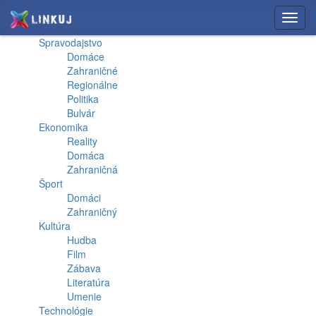
Toggl
navig
Spravodajstvo
Domáce
Zahraničné
Regionálne
Politika
Bulvár
Ekonomika
Reality
Domáca
Zahraničná
Šport
Domáci
Zahraničný
Kultúra
Hudba
Film
Zábava
Literatúra
Umenie
Technológie