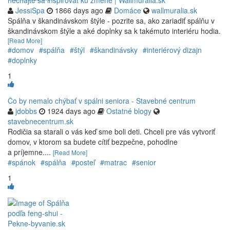
nechajte sa inšpirovať ku zmene | Wallmuralia.sk
JessiSpa
1866 days ago
Domáce
wallmuralia.sk
Spálňa v škandinávskom štýle - pozrite sa, ako zariadiť spálňu v
škandinávskom štýle a aké doplnky sa k takémuto interiéru hodia.
[Read More]
#domov
#spálňa
#štýl
#škandinávsky
#interiérový dizajn
#doplnky
1
Čo by nemalo chýbať v spálni seniora - Stavebné centrum
jdobbs
1924 days ago
Ostatné blogy
stavebnecentrum.sk
Rodičia sa starali o vás keď sme boli deti. Chceli pre vás vytvoriť
domov, v ktorom sa budete cítiť bezpečne, pohodlne
a príjemne....
[Read More]
#spánok
#spálňa
#posteľ
#matrac
#senior
1