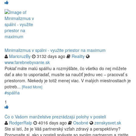
Minimalizmus v spálni - využite priestor na maximum
MaricruzBy
3132 days ago
Reality
www.farebnebyvanie.sk
Pokiaľ máte malú spálňu a rozmýšľate, čo všetko do nej môžete
dať a ako to usporiadať, musíte sa naučiť jednu vec – pracovať s
priestorom. Niekedy je totiž menej viac. V malých miestnostiach je
potreb...
[Read More]
#spálňa
1
Čo o Vašom manželstve prezrádzajú polohy v posteli
RodgerRalp
4016 days ago
Osobné
zenskysvet.sk
Ste si istí, že je Váš partnerský vzťah zdravý a perspektívny?
Porovnajte si, ako v posteli spávate so svojim partnerom a zistite,