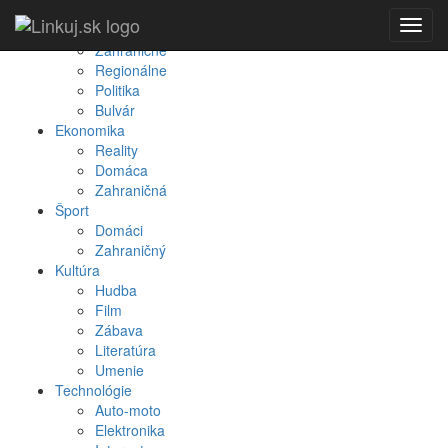
Spravodajstvo
Toggl
Domáce
navig
Zahraničné
Regionálne
Politika
Bulvár
Ekonomika
Reality
Domáca
Zahraničná
Šport
Domáci
Zahraničný
Kultúra
Hudba
Film
Zábava
Literatúra
Umenie
Technológie
Auto-moto
Elektronika