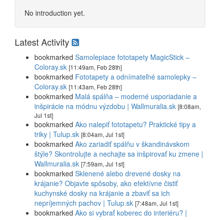
No introduction yet.
Latest Activity
bookmarked
Samolepiace fototapety MagicStick –
Coloray.sk
[11:49am, Feb 28th]
bookmarked
Fototapety a odnímateľné samolepky –
Coloray.sk
[11:43am, Feb 28th]
bookmarked
Malá spálňa – moderné usporiadanie a
inšpirácie na módnu výzdobu | Wallmuralia.sk
[8:08am,
Jul 1st]
bookmarked
Ako nalepiť fototapetu? Praktické tipy a
triky | Tulup.sk
[8:04am, Jul 1st]
bookmarked
Ako zariadiť spálňu v škandinávskom
štýle? Skontrolujte a nechajte sa inšpirovať ku zmene |
Wallmuralia.sk
[7:59am, Jul 1st]
bookmarked
Sklenené alebo drevené dosky na
krájanie? Objavte spôsoby, ako efektívne čistiť
kuchynské dosky na krájanie a zbaviť sa ich
nepríjemných pachov | Tulup.sk
[7:48am, Jul 1st]
bookmarked
Ako si vybrať koberec do interiéru? |