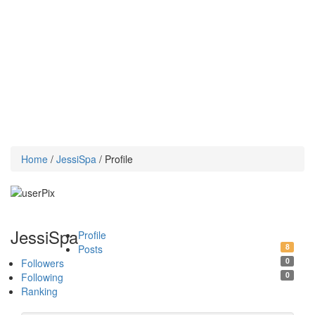
Home
/
JessiSpa
/ Profile
JessiSpa
Profile
8
Posts
0
Followers
0
Following
Ranking