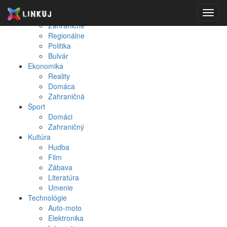
Spravodajstvo
Toggl
Domáce
navig
Zahraničné
Regionálne
Politika
Bulvár
Ekonomika
Reality
Domáca
Zahraničná
Šport
Domáci
Zahraničný
Kultúra
Hudba
Film
Zábava
Literatúra
Umenie
Technológie
Auto-moto
Elektronika