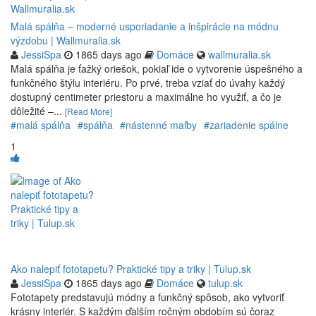
Malá spálňa – moderné usporiadanie a inšpirácie na módnu
výzdobu | Wallmuralia.sk
JessiSpa
1865 days ago
Domáce
wallmuralia.sk
Malá spálňa je ťažký oriešok, pokiaľ ide o vytvorenie úspešného a
funkčného štýlu interiéru. Po prvé, treba vziať do úvahy každý
dostupný centimeter priestoru a maximálne ho využiť, a čo je
dôležité –...
[Read More]
#malá spálňa
#spálňa
#nástenné maľby
#zariadenie spálne
1
Ako nalepiť fototapetu? Praktické tipy a triky | Tulup.sk
JessiSpa
1865 days ago
Domáce
tulup.sk
Fototapety predstavujú módny a funkčný spôsob, ako vytvoriť
krásny interiér. S každým ďalším ročným obdobím sú čoraz