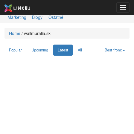
Toggl
Spravodajstvo
Ekonomika
Šport
Kultúra
Technológie
navig
Marketing
Blogy
Ostatné
Home
/
wallmuralia.sk
Popular
Upcoming
Latest
All
Best from: