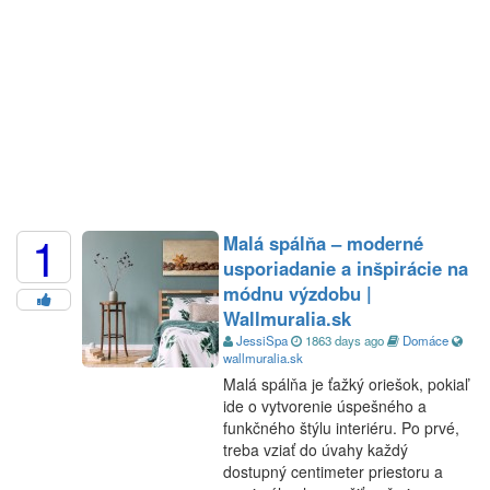
1
Malá spálňa – moderné
usporiadanie a inšpirácie na
módnu výzdobu |
Wallmuralia.sk
JessiSpa
1863 days ago
Domáce
wallmuralia.sk
Malá spálňa je ťažký oriešok, pokiaľ
ide o vytvorenie úspešného a
funkčného štýlu interiéru. Po prvé,
treba vziať do úvahy každý
dostupný centimeter priestoru a