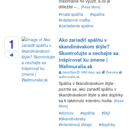
maximálne ho využiť, a čo je
dôležité –...
[Read More]
#malá spálňa
#spálňa
#nástenné maľby
#zariadenie spálne
1
Ako zariadiť spálňu v
škandinávskom štýle?
Skontrolujte a nechajte sa
inšpirovať ku zmene |
Wallmuralia.sk
JessiSpa
1863 days ago
Domáce
wallmuralia.sk
Spálňa v škandinávskom štýle -
pozrite sa, ako zariadiť spálňu v
škandinávskom štýle a aké doplnky
sa k takémuto interiéru hodia.
[Read
More]
#domov
#spálňa
#štýl
#škandinávsky
#interiérový dizajn
#doplnky