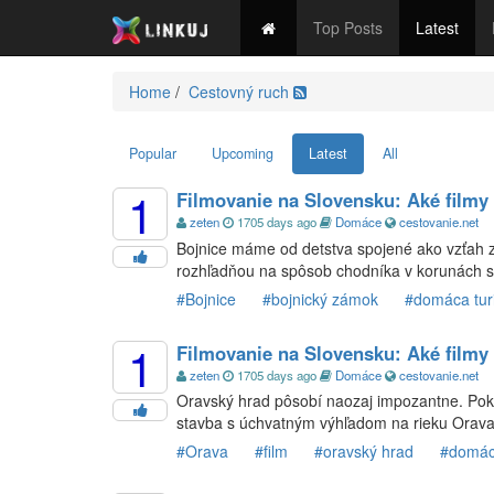
Top Posts
Latest
Spravodajstvo
Ekonomika
Šport
Kultúra
Te
Home
/
Cestovný ruch
Popular
Upcoming
Latest
All
1
Filmovanie na Slovensku: Aké filmy
zeten
1705 days ago
Domáce
cestovanie.net
Bojnice máme od detstva spojené ako vzťah z
rozhľadňou na spôsob chodníka v korunách s
#Bojnice
#bojnický zámok
#domáca turi
1
Filmovanie na Slovensku: Aké filmy
zeten
1705 days ago
Domáce
cestovanie.net
Oravský hrad pôsobí naozaj impozantne. Pokr
stavba s úchvatným výhľadom na rieku Orava
#Orava
#film
#oravský hrad
#domáca