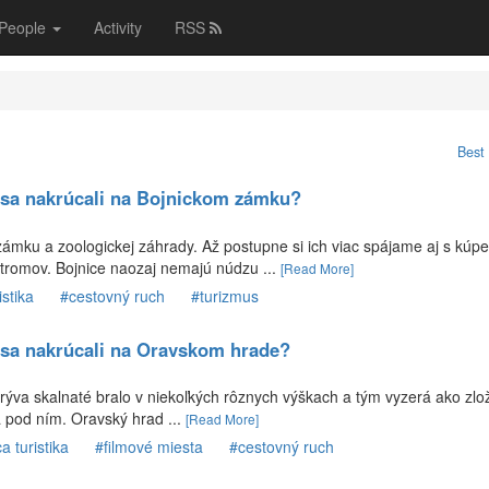
People
Activity
RSS
chnológie
Marketing
Blogy
Ostatné
Best 
 sa nakrúcali na Bojnickom zámku?
ámku a zoologickej záhrady. Až postupne si ich viac spájame aj s kúpe
tromov. Bojnice naozaj nemajú núdzu ...
[Read More]
stika
#cestovný ruch
#turizmus
 sa nakrúcali na Oravskom hrade?
ýva skalnaté bralo v niekoľkých rôznych výškach a tým vyzerá ako zlož
 pod ním. Oravský hrad ...
[Read More]
 turistika
#filmové miesta
#cestovný ruch