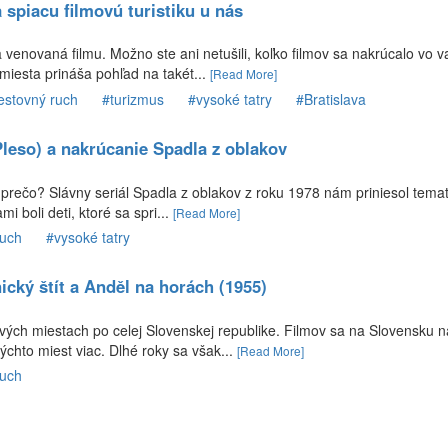
spiacu filmovú turistiku u nás
 venovaná filmu. Možno ste ani netušili, koľko filmov sa nakrúcalo vo 
 miesta prináša pohľad na takét...
[Read More]
estovný ruch
#turizmus
#vysoké tatry
#Bratislava
Pleso) a nakrúcanie Spadla z oblakov
prečo? Slávny seriál Spadla z oblakov z roku 1978 nám priniesol temati
 boli deti, ktoré sa spri...
[Read More]
ruch
#vysoké tatry
cký štít a Anděl na horách (1955)
vých miestach po celej Slovenskej republike. Filmov sa na Slovensku n
chto miest viac. Dlhé roky sa však...
[Read More]
ruch