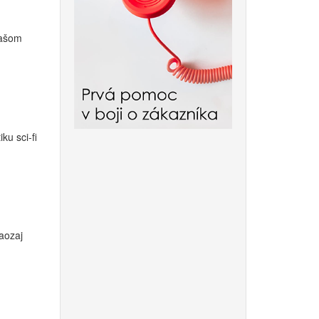
vašom
ku sci-fi
aozaj