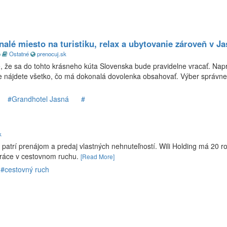
alé miesto na turistiku, relax a ubytovanie zároveň v Ja
o
Ostatné
prenocuj.sk
vie, že sa do tohto krásneho kúta Slovenska bude pravidelne vracať. Nap
de nájdete všetko, čo má dokonalá dovolenka obsahovať. Výber správn
#Grandhotel Jasná
#
k
my patrí prenájom a predaj vlastných nehnuteľností. Wili Holding má 20 r
 práce v cestovnom ruchu.
[Read More]
#cestovný ruch