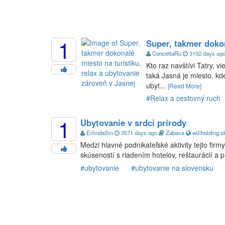
1
Super, takmer dokon
ConcettaRu
3192 days ag
Kto raz navštívi Tatry, 
taká Jasná je miesto, k
ubyt...
[Read More]
#Relax a cestovný ruch
1
Ubytovanie v srdci prírody
ErlindaSin
3571 days ago
Zábava
wiliholding.s
Medzi hlavné podnikateľské aktivity tejto fir
skúseností s riadením hotelov, reštaurácií a
#ubytovanie
#ubytovanie na slovensku