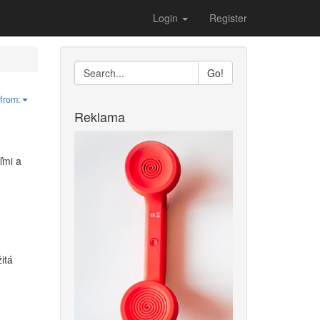
Login
Register
Go!
from:
Reklama
ľmi a
itá