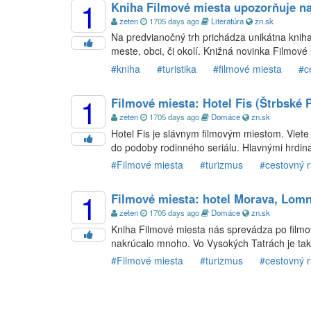
1
Kniha Filmové miesta upozorňuje na 
zeten
1705 days ago
Literatúra
zn.sk
Na predvianočný trh prichádza unikátna kniha
meste, obci, či okolí. Knižná novinka Filmové
#kniha
#turistika
#filmové miesta
#c
1
Filmové miesta: Hotel Fis (Štrbské 
zeten
1705 days ago
Domáce
zn.sk
Hotel Fis je slávnym filmovým miestom. Viete 
do podoby rodinného seriálu. Hlavnými hrdinami
#Filmové miesta
#turizmus
#cestovný 
1
Filmové miesta: hotel Morava, Lomni
zeten
1705 days ago
Domáce
zn.sk
Kniha Filmové miesta nás sprevádza po filmo
nakrúcalo mnoho. Vo Vysokých Tatrách je taký
#Filmové miesta
#turizmus
#cestovný 