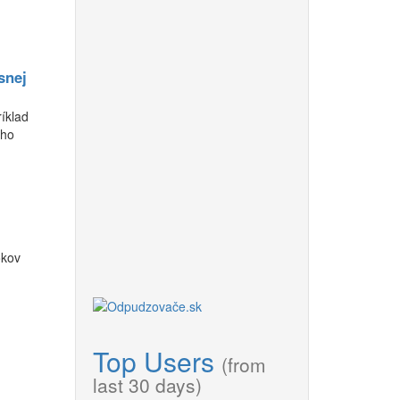
snej
ríklad
eho
okov
Top Users
(from
last 30 days)