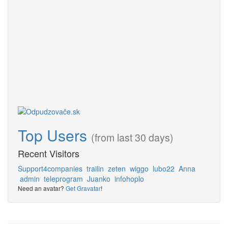
Top Users
(from last 30 days)
Recent Visitors
Support4companies
trailin
zeten
wiggo
lubo22
Anna
admin
teleprogram
Juanko
infohoplo
Need an avatar?
Get Gravatar
!