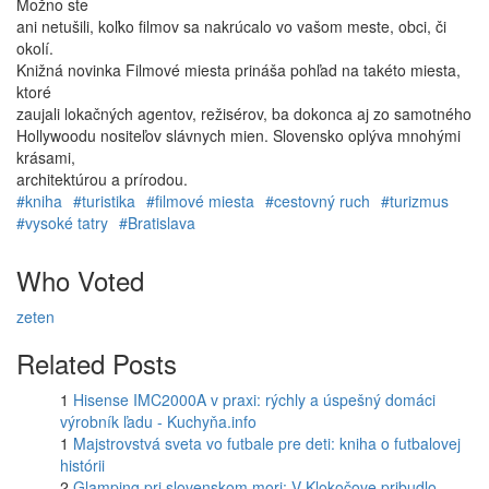
Možno ste
ani netušili, koľko filmov sa nakrúcalo vo vašom meste, obci, či
okolí.
Knižná novinka Filmové miesta prináša pohľad na takéto miesta,
ktoré
zaujali lokačných agentov, režisérov, ba dokonca aj zo samotného
Hollywoodu nositeľov slávnych mien. Slovensko oplýva mnohými
krásami,
architektúrou a prírodou.
#kniha
#turistika
#filmové miesta
#cestovný ruch
#turizmus
#vysoké tatry
#Bratislava
Who Voted
zeten
Related Posts
1
Hisense IMC2000A v praxi: rýchly a úspešný domáci
výrobník ľadu - Kuchyňa.info
1
Majstrovstvá sveta vo futbale pre deti: kniha o futbalovej
histórii
2
Glamping pri slovenskom mori: V Klokočove pribudlo