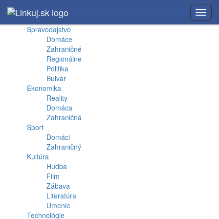
Toggl
navig
Spravodajstvo
Domáce
Zahraničné
Regionálne
Politika
Bulvár
Ekonomika
Reality
Domáca
Zahraničná
Šport
Domáci
Zahraničný
Kultúra
Hudba
Film
Zábava
Literatúra
Umenie
Technológie