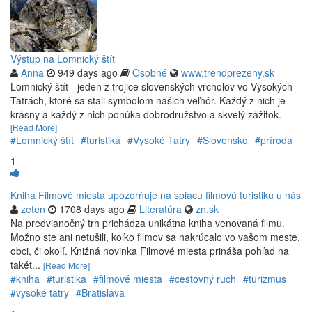
Výstup na Lomnický štít
Anna
949 days ago
Osobné
www.trendprezeny.sk
Lomnický štít - jeden z trojice slovenských vrcholov vo Vysokých
Tatrách, ktoré sa stali symbolom našich veľhôr. Každý z nich je
krásny a každý z nich ponúka dobrodružstvo a skvelý zážitok.
[Read More]
#Lomnický štít
#turistika
#Vysoké Tatry
#Slovensko
#príroda
1
Kniha Filmové miesta upozorňuje na spiacu filmovú turistiku u nás
zeten
1708 days ago
Literatúra
zn.sk
Na predvianočný trh prichádza unikátna kniha venovaná filmu.
Možno ste ani netušili, koľko filmov sa nakrúcalo vo vašom meste,
obci, či okolí. Knižná novinka Filmové miesta prináša pohľad na
takét...
[Read More]
#kniha
#turistika
#filmové miesta
#cestovný ruch
#turizmus
#vysoké tatry
#Bratislava