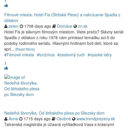
1
Filmové miesta: Hotel Fis (Štrbské Pleso) a nakrúcanie Spadla z
oblakov
zeten
1708 days ago
Domáce
zn.sk
Hotel Fis je slávnym filmovým miestom. Viete prečo? Slávny seriál
Spadla z oblakov z roku 1978 nám priniesol tematiku sci-fi do
podoby rodinného seriálu. Hlavnými hrdinami boli deti, ktoré sa
spri...
[Read More]
#Filmové miesta
#turizmus
#cestovný ruch
#vysoké tatry
1
Nedeľná štvorylka. Od štrbského plesa po Sliezsky dom
Anna
1715 days ago
Osobné
www.trendprezeny.sk
Tatranská magistrála je úžasná vyhliadková trasa s krásnymi