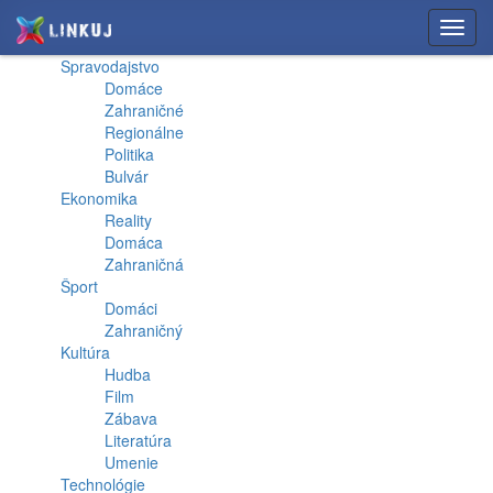
Toggl
navig
Spravodajstvo
Domáce
Zahraničné
Regionálne
Politika
Bulvár
Ekonomika
Reality
Domáca
Zahraničná
Šport
Domáci
Zahraničný
Kultúra
Hudba
Film
Zábava
Literatúra
Umenie
Technológie