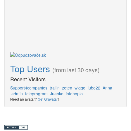
Top Users
(from last 30 days)
Recent Visitors
Support4companies
trailin
zeten
wiggo
lubo22
Anna
admin
teleprogram
Juanko
infohoplo
Need an avatar?
Get Gravatar
!