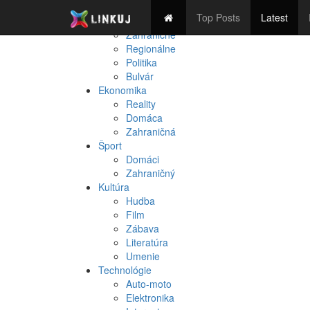
Spravodajstvo
Top Posts
Latest
Domáce
Zahraničné
Regionálne
Politika
Bulvár
Ekonomika
Reality
Domáca
Zahraničná
Šport
Domáci
Zahraničný
Kultúra
Hudba
Film
Zábava
Literatúra
Umenie
Technológie
Auto-moto
Elektronika