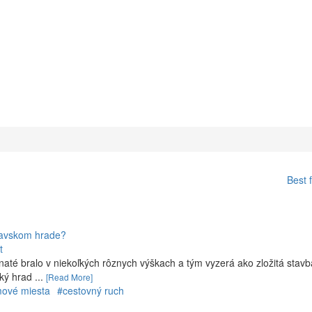
Best 
Oravskom hrade?
t
até bralo v niekoľkých rôznych výškach a tým vyzerá ako zložitá stavb
ý hrad ...
[Read More]
mové miesta
#cestovný ruch