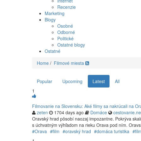
Internet
Recenzie
Marketing
Blogy
Osobné
Odborné
Politické
Ostatné blogy
Ostatné
Home
/
Filmové miesta
Popular
Upcoming
Latest
All
1
Filmovanie na Slovensku: Aké filmy sa nakrúcali na 
zeten
1704 days ago
Domáce
cestovanie.ne
Oravský hrad pôsobí naozaj impozantne. Pokrýva skaln
s úchvatným výhľadom na rieku Orava pod ním. Oravsk
#Orava
#film
#oravský hrad
#domáca turistika
#fil
1