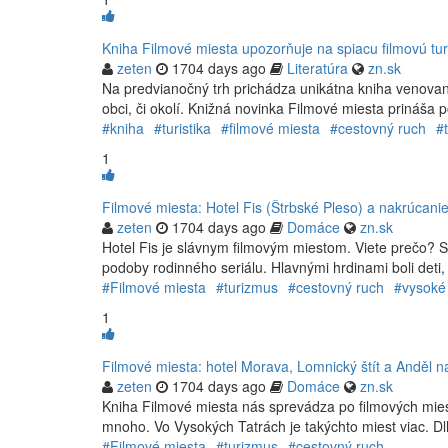
Kniha Filmové miesta upozorňuje na spiacu filmovú tur
zeten
1704 days ago
Literatúra
zn.sk
Na predvianočný trh prichádza unikátna kniha venovaná
obci, či okolí. Knižná novinka Filmové miesta prináša p
#kniha
#turistika
#filmové miesta
#cestovný ruch
#
1
Filmové miesta: Hotel Fis (Štrbské Pleso) a nakrúcani
zeten
1704 days ago
Domáce
zn.sk
Hotel Fis je slávnym filmovým miestom. Viete prečo? Sl
podoby rodinného seriálu. Hlavnými hrdinami boli deti, 
#Filmové miesta
#turizmus
#cestovný ruch
#vysoké 
1
Filmové miesta: hotel Morava, Lomnický štít a Anděl 
zeten
1704 days ago
Domáce
zn.sk
Kniha Filmové miesta nás sprevádza po filmových mies
mnoho. Vo Vysokých Tatrách je takýchto miest viac. Dl
#Filmové miesta
#turizmus
#cestovný ruch