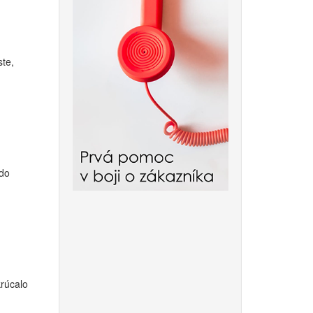
ste,
 do
krúcalo