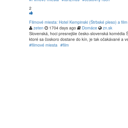
2
Filmové miesta: Hotel Kempinski (Štrbské pleso) a film
zeten
1704 days ago
Domáce
zn.sk
Slovenská, hoci presnejšie česko-slovenská komédia Šť
ktoré sa čoskoro dostane do kín, je tak očakávané a ve
#filmové miesta
#film