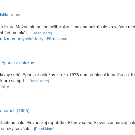
istiku u nás
 filmu. Možno ste ani netušili, koľko filmov sa nakrúcalo vo vašom me
ohľad na takét...
[Read More]
turizmus
#vysoké tatry
#Bratislava
e Spadla z oblakov
ávny seriál Spadla z oblakov z roku 1978 nám priniesol tematiku sci-fi
ktoré sa spri...
[Read More]
tatry
na horách (1955)
tach po celej Slovenskej republike. Filmov sa na Slovensku naozaj na
hé roky sa však...
[Read More]