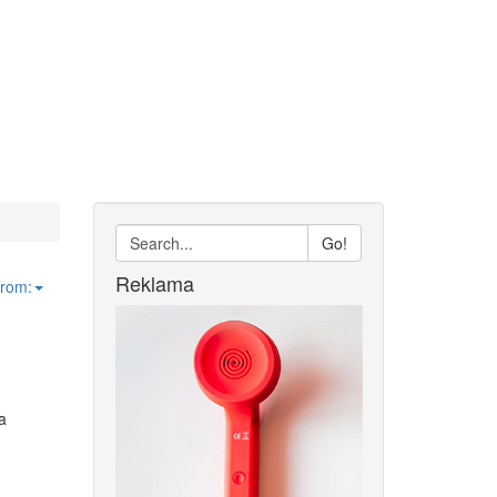
Go!
Reklama
from:
a