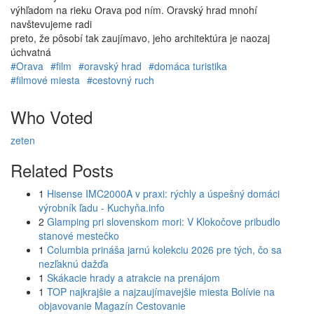
výhľadom na rieku Orava pod ním. Oravský hrad mnohí
navštevujeme radi
preto, že pôsobí tak zaujímavo, jeho architektúra je naozaj
úchvatná
#Orava
#film
#oravský hrad
#domáca turistika
#filmové miesta
#cestovný ruch
Who Voted
zeten
Related Posts
1
Hisense IMC2000A v praxi: rýchly a úspešný domáci
výrobník ľadu - Kuchyňa.info
2
Glamping pri slovenskom mori: V Klokočove pribudlo
stanové mestečko
1
Columbia prináša jarnú kolekciu 2026 pre tých, čo sa
nezľaknú dažďa
1
Skákacie hrady a atrakcie na prenájom
1
TOP najkrajšie a najzaujímavejšie miesta Bolívie na
objavovanie Magazín Cestovanie