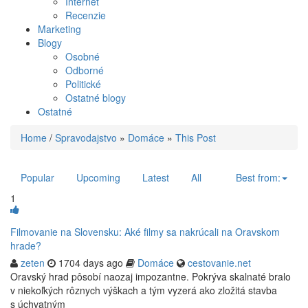
Internet
Recenzie
Marketing
Blogy
Osobné
Odborné
Politické
Ostatné blogy
Ostatné
Home
/
Spravodajstvo
»
Domáce
»
This Post
Popular
Upcoming
Latest
All
Best from:
1
Filmovanie na Slovensku: Aké filmy sa nakrúcali na Oravskom
hrade?
zeten
1704 days ago
Domáce
cestovanie.net
Oravský hrad pôsobí naozaj impozantne. Pokrýva skalnaté bralo
v niekoľkých rôznych výškach a tým vyzerá ako zložitá stavba
s úchvatným