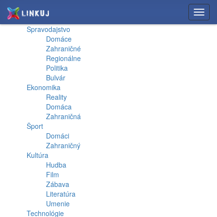
Toggl
navig
Spravodajstvo
Domáce
Zahraničné
Regionálne
Politika
Bulvár
Ekonomika
Reality
Domáca
Zahraničná
Šport
Domáci
Zahraničný
Kultúra
Hudba
Film
Zábava
Literatúra
Umenie
Technológie