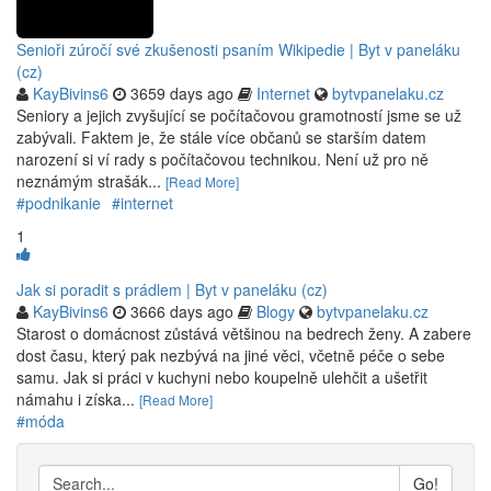
Senioři zúročí své zkušenosti psaním Wikipedie | Byt v paneláku
(cz)
KayBivins6
3659 days ago
Internet
bytvpanelaku.cz
Seniory a jejich zvyšující se počítačovou gramotností jsme se už
zabývali. Faktem je, že stále více občanů se starším datem
narození si ví rady s počítačovou technikou. Není už pro ně
neznámým strašák...
[Read More]
#podnikanie
#internet
1
Jak si poradit s prádlem | Byt v paneláku (cz)
KayBivins6
3666 days ago
Blogy
bytvpanelaku.cz
Starost o domácnost zůstává většinou na bedrech ženy. A zabere
dost času, který pak nezbývá na jiné věci, včetně péče o sebe
samu. Jak si práci v kuchyni nebo koupelně ulehčit a ušetřit
námahu i získa...
[Read More]
#móda
Go!