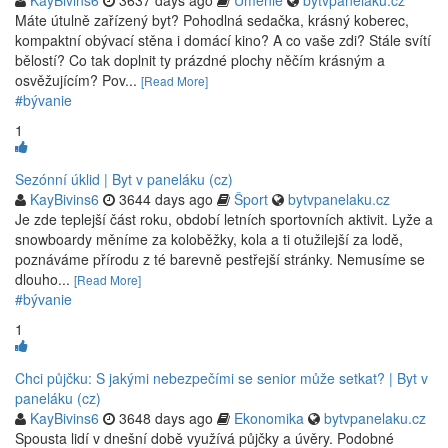
KayBivins6
3637 days ago
Umenie
bytvpanelaku.cz
Máte útulně zařízený byt? Pohodlná sedačka, krásný koberec,
kompaktní obývací stěna i domácí kino? A co vaše zdi? Stále svítí
bělostí? Co tak doplnit ty prázdné plochy něčím krásným a
osvěžujícím? Pov...
[Read More]
#bývanie
1
Sezónní úklid | Byt v paneláku (cz)
KayBivins6
3644 days ago
Šport
bytvpanelaku.cz
Je zde teplejší část roku, období letních sportovních aktivit. Lyže a
snowboardy měníme za koloběžky, kola a ti otužilejší za lodě,
poznáváme přírodu z té barevně pestřejší stránky. Nemusíme se
dlouho...
[Read More]
#bývanie
1
Chci půjčku: S jakými nebezpečími se senior může setkat? | Byt v
paneláku (cz)
KayBivins6
3648 days ago
Ekonomika
bytvpanelaku.cz
Spousta lidí v dnešní době využívá půjčky a úvěry. Podobné