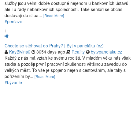
služby jsou velmi dobře dostupné nejenom u bankovních ústavů,
ale i u řady nebankovních společností. Také senioři se občas
dostávají do situa...
[Read More]
#peniaze
1
Chcete se stěhovat do Prahy? | Byt v paneláku (cz)
KayBivins6
3654 days ago
Reality
bytvpanelaku.cz
Každý z nás má vztah ke svému rodišti. V mladém věku nás však
studia a později první pracovní zkušenosti většinou zavedou do
velkých měst. To vše je spojeno nejen s cestováním, ale taky s
pořízením by...
[Read More]
#bývanie