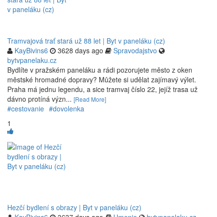
Tramvajová trať stará už 88 let | Byt v paneláku (cz)
KayBivins6
3628 days ago
Spravodajstvo
bytvpanelaku.cz
Bydlíte v pražském paneláku a rádi pozorujete město z oken
městské hromadné dopravy? Můžete si udělat zajímavý výlet.
Praha má jednu legendu, a sice tramvaj číslo 22, jejíž trasa už
dávno protíná význ...
[Read More]
#cestovanie
#dovolenka
1
Hezčí bydlení s obrazy | Byt v paneláku (cz)