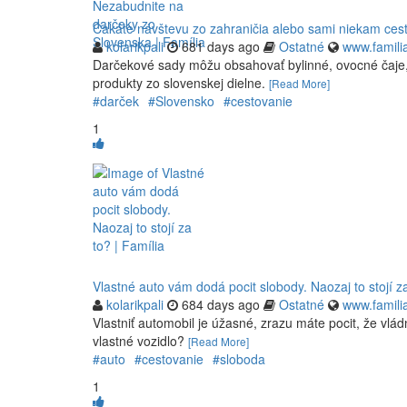
Čakáte návštevu zo zahraničia alebo sami niekam cest
kolarikpali
681 days ago
Ostatné
www.famili
Darčekové sady môžu obsahovať bylinné, ovocné čaje, d
produkty zo slovenskej dielne.
[Read More]
#darček
#Slovensko
#cestovanie
1
Vlastné auto vám dodá pocit slobody. Naozaj to stojí za
kolarikpali
684 days ago
Ostatné
www.famili
Vlastniť automobil je úžasné, zrazu máte pocit, že vlá
vlastné vozidlo?
[Read More]
#auto
#cestovanie
#sloboda
1