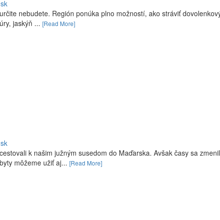
.sk
 určite nebudete. Región ponúka plno možností, ako stráviť dovolenkový
úry, jaskýň ...
[Read More]
.sk
 cestovali k našim južným susedom do Maďarska. Avšak časy sa zmenil
byty môžeme užiť aj...
[Read More]