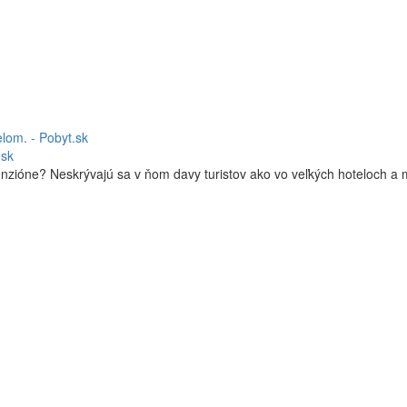
lom. - Pobyt.sk
.sk
zióne? Neskrývajú sa v ňom davy turistov ako vo veľkých hoteloch a