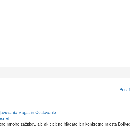
Best 
objavovanie Magazín Cestovanie
e.net
kne mnoho zážitkov, ale ak cielene hľadáte len konkrétne miesta Bolívie