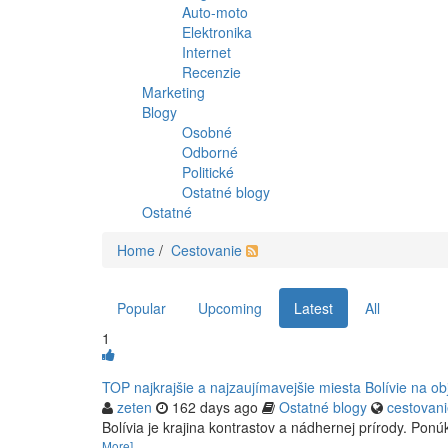
Auto-moto
Elektronika
Internet
Recenzie
Marketing
Blogy
Osobné
Odborné
Politické
Ostatné blogy
Ostatné
Home
/
Cestovanie
Popular
Upcoming
Latest
All
1
TOP najkrajšie a najzaujímavejšie miesta Bolívie na 
zeten
162 days ago
Ostatné blogy
cestovani
Bolívia je krajina kontrastov a nádhernej prírody. Ponú
More]