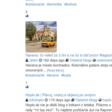
#cestovanie
#amerika
#bolívia
2
Havana: čo vidieť za 3 dni a na čo si dať pozor Magaz
zeten
162 days ago
Ostatné blogy
cestovani
Havana je mesto kontrastov. Koloniálne paláce stoja v
otvorených...
[Read More]
#cestovanie
#avana
#kuba
1
Hoplo.sk | Plánuj, cestuj a objavuj po svojom.
infohoplo
175 days ago
Ostatné blogy
hoplo
Hoplo.sk nie je ďalší blog s fotkami z letiská. Píšeme 
rady "10 top vecí". Tu nájdete požičanie áut na Kapver