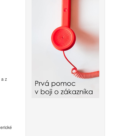
 a z
nerické