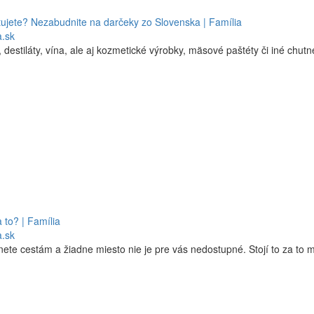
ujete? Nezabudnite na darčeky zo Slovenska | Família
a.sk
estiláty, vína, ale aj kozmetické výrobky, mäsové paštéty či iné chutn
 to? | Família
a.sk
dnete cestám a žiadne miesto nie je pre vás nedostupné. Stojí to za to 