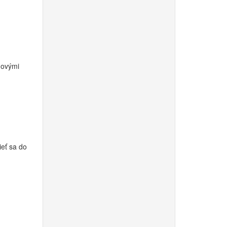
novými
ieť sa do