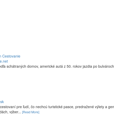
ín Cestovanie
e.net
edľa schátraných domov, americké autá z 50. rokov jazdia po bulvároch
.sk
o cestovaní pre ľudí, čo nechcú turistické pasce, predražené výlety a ge
dách, výber...
[Read More]