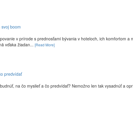
s svoj boom
povanie v prírode s prednosťami bývania v hoteloch, ich komfortom a 
mä vďaka žiadan...
[Read More]
čo predvídať
zabudnúť, na čo myslieť a čo predvídať? Nemožno len tak vysadnúť a opr