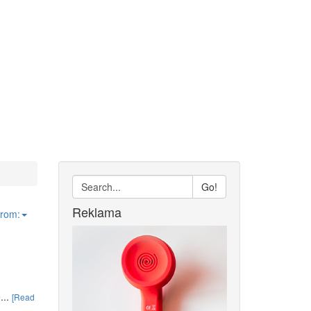
Go!
Reklama
from:
...
[Read