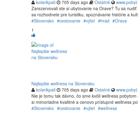
kolarikpali
705 days ago
Ostatné
www.pobyt
Zarezervovali ste si ubytovanie na Orave? Tu sa nudiť
sa rozhodnete pre turistiku, spoznávanie histórie a kult
#Slovensko
#cestovanie
#výlet
#hrad
#Orava
1
Najlepšie wellness na Slovensku
kolarikpali
705 days ago
Ostatné
www.pobyt
Nie je tomu tak dávno, čo sme kvôli wellness pobytom
si mimoriadne kvalitné a cenovo prístupné wellness po
#Slovensko
#cestovanie
#výlet
#wellness