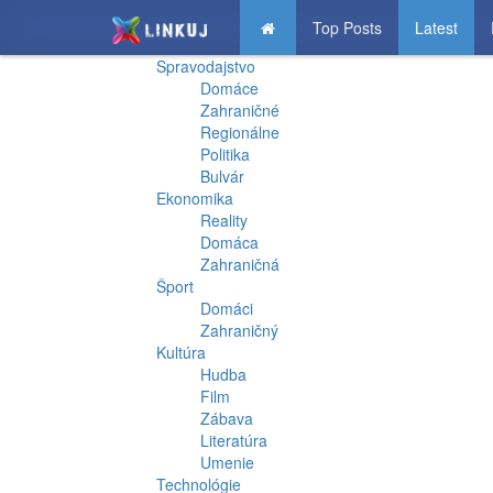
Top Posts
Latest
Spravodajstvo
Domáce
Zahraničné
Regionálne
Politika
Bulvár
Ekonomika
Reality
Domáca
Zahraničná
Šport
Domáci
Zahraničný
Kultúra
Hudba
Film
Zábava
Literatúra
Umenie
Technológie