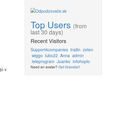
Top Users
(from
last 30 days)
Recent Visitors
Support4companies
trailin
zeten
wiggo
lubo22
Anna
admin
teleprogram
Juanko
infohoplo
Need an avatar?
Get Gravatar
!
jú v