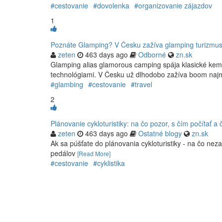
#cestovanie
#dovolenka
#organizovanie zájazdov
1
Poznáte Glamping? V Česku zažíva glamping turizmu
zeten
463 days ago
Odborné
zn.sk
Glamping alias glamorous camping spája klasické kem
technológiami. V Česku už dlhodobo zažíva boom naj
#glambing
#cestovanie
#travel
2
Plánovanie cykloturistiky: na čo pozor, s čím počítať a 
zeten
463 days ago
Ostatné blogy
zn.sk
Ak sa púšťate do plánovania cykloturistiky - na čo ne
pedálov
[Read More]
#cestovanie
#cyklistika