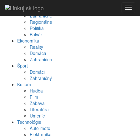
Spravodajstvo
Toggl
Domáce
navig
Zahraničné
Regionálne
Politika
Bulvár
Ekonomika
Reality
Domáca
Zahraničná
Šport
Domáci
Zahraničný
Kultúra
Hudba
Film
Zábava
Literatúra
Umenie
Technológie
Auto-moto
Elektronika