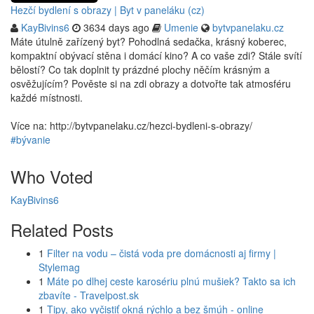
Hezčí bydlení s obrazy | Byt v paneláku (cz)
KayBivins6
3634 days ago
Umenie
bytvpanelaku.cz
Máte útulně zařízený byt? Pohodlná sedačka, krásný koberec,
kompaktní obývací stěna i domácí kino? A co vaše zdi? Stále svítí
bělostí? Co tak doplnit ty prázdné plochy něčím krásným a
osvěžujícím? Pověste si na zdi obrazy a dotvořte tak atmosféru
každé místnosti.
Více na: http://bytvpanelaku.cz/hezci-bydleni-s-obrazy/
#bývanie
Who Voted
KayBivins6
Related Posts
1
Filter na vodu – čistá voda pre domácnosti aj firmy |
Stylemag
1
Máte po dlhej ceste karosériu plnú mušiek? Takto sa ich
zbavíte - Travelpost.sk
1
Tipy, ako vyčistiť okná rýchlo a bez šmúh - online