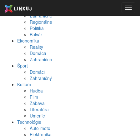
Spravodajstvo
Toggl
Domáce
navig
Zahraničné
Regionálne
Politika
Bulvár
Ekonomika
Reality
Domáca
Zahraničná
Šport
Domáci
Zahraničný
Kultúra
Hudba
Film
Zábava
Literatúra
Umenie
Technológie
Auto-moto
Elektronika