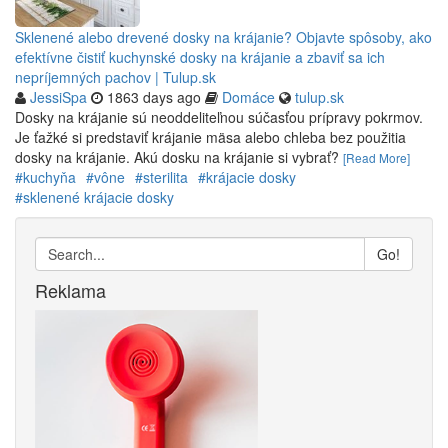
Sklenené alebo drevené dosky na krájanie? Objavte spôsoby, ako
efektívne čistiť kuchynské dosky na krájanie a zbaviť sa ich
nepríjemných pachov | Tulup.sk
JessiSpa
1863 days ago
Domáce
tulup.sk
Dosky na krájanie sú neoddeliteľnou súčasťou prípravy pokrmov.
Je ťažké si predstaviť krájanie mäsa alebo chleba bez použitia
dosky na krájanie. Akú dosku na krájanie si vybrať?
[Read More]
#kuchyňa
#vône
#sterilita
#krájacie dosky
#sklenené krájacie dosky
Go!
Reklama