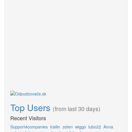
Top Users
(from last 30 days)
Recent Visitors
Support4companies
trailin
zeten
wiggo
lubo22
Anna