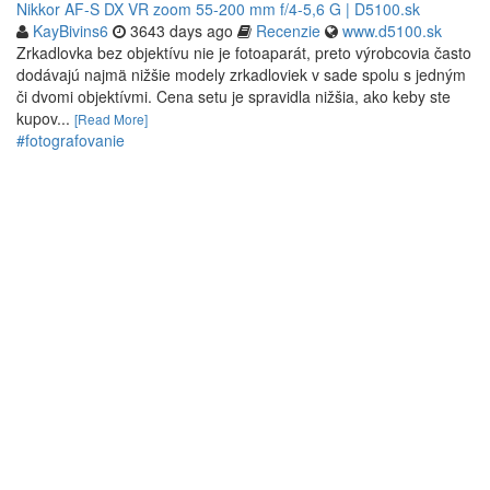
Nikkor AF-S DX VR zoom 55-200 mm f/4-5,6 G | D5100.sk
KayBivins6
3643 days ago
Recenzie
www.d5100.sk
Zrkadlovka bez objektívu nie je fotoaparát, preto výrobcovia často
dodávajú najmä nižšie modely zrkadloviek v sade spolu s jedným
či dvomi objektívmi. Cena setu je spravidla nižšia, ako keby ste
kupov...
[Read More]
#fotografovanie