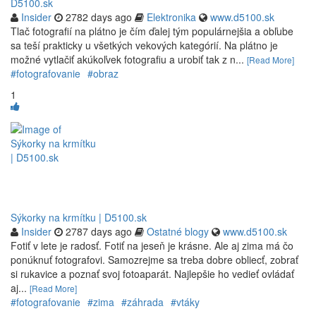
D5100.sk
Insider
2782 days ago
Elektronika
www.d5100.sk
Tlač fotografií na plátno je čím ďalej tým populárnejšia a obľube
sa teší prakticky u všetkých vekových kategórií. Na plátno je
možné vytlačiť akúkoľvek fotografiu a urobiť tak z n...
[Read More]
#fotografovanie
#obraz
1
Sýkorky na krmítku | D5100.sk
Insider
2787 days ago
Ostatné blogy
www.d5100.sk
Fotiť v lete je radosť. Fotiť na jeseň je krásne. Ale aj zima má čo
ponúknuť fotografovi. Samozrejme sa treba dobre obliecť, zobrať
si rukavice a poznať svoj fotoaparát. Najlepšie ho vedieť ovládať
aj...
[Read More]
#fotografovanie
#zima
#záhrada
#vtáky