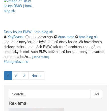
Disky kolies BMW | foto-blog.sk
KayBivins6
3663 days ago
Auto-moto
foto-blog.sk
Jednou z nevyčerpateľných tém sú disky kolies. Ak hovoríme o
diskoch kolies na autách BMW, tak tie sú osobitnou kategóriou
umeleckých diel. Autá BMW totiž nie sú len spotrebným tovarom,
autami na bežn...
[Read More]
#fotografovanie
1
2
3
Next »
Go!
Reklama