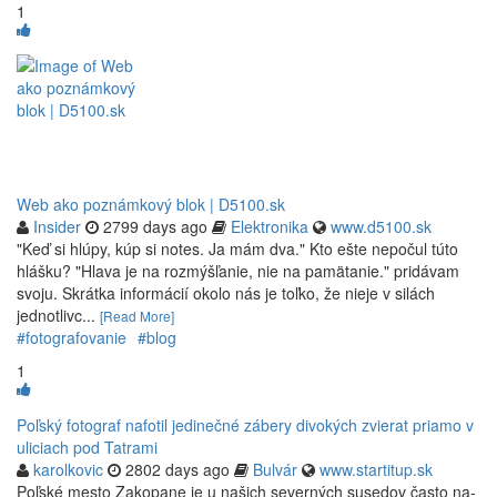
1
Web ako poznámkový blok | D5100.sk
Insider
2799 days ago
Elektronika
www.d5100.sk
"Keď si hlúpy, kúp si notes. Ja mám dva." Kto ešte nepočul túto
hlášku? "Hlava je na rozmýšľanie, nie na pamätanie." pridávam
svoju. Skrátka informácií okolo nás je toľko, že nieje v silách
jednotlivc...
[Read More]
#fotografovanie
#blog
1
Poľský fotograf nafotil jedinečné zábery divokých zvierat priamo v
uliciach pod Tatrami
karolkovic
2802 days ago
Bulvár
www.startitup.sk
Poľ­ské mesto Za­ko­pane je u na­šich se­ver­ných su­se­dov často na­