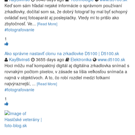
Keď som sám hľadal nejaké informácie o správnom používaní
zrkadlovky, dočítal som sa, že dobrý fotograf by mal byť schopný
ovládať svoj fotoaparát aj poslepiačky. Vtedy mi to prišlo ako
zbytočnosť. Ve...
[Read More]
#fotografovanie
1
Ako správne nastaviť clonu na zrkadlovke D5100 | D5100.sk
KayBivins6
3655 days ago
Elektronika
www.d5100.sk
Hoci môžu mať kompaktný digitál aj digitálna zrkadlovka snímač s
rovnakým počtom pixelov, v zásade sa líšia veľkosťou snímača a
najmä v objektívoch. A to, čo robí rozdiel medzi fotkami
najvýraznejší, ...
[Read More]
#fotografovanie
1