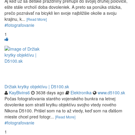
Aj keď už sa detské prázdniny prehupli do svojej druhej polovice,
ešte stále vrcholí doba dovoleniek. A preto sa ponúka otázka,
prečo poznávať na bicykli len svoje najbližšie okolie a svoju
krajinu, k...
[Read More]
#fotografovanie
1
Držiak krytky objektívu | D5100.sk
KayBivins6
3638 days ago
Elektronika
www.d5100.sk
Počas fotografovania starého vojenského bunkra na letnej
dovolenke som stratil krytku objektívu svojho vtedy nového
Nikona D5100. Prišiel som na to až vtedy, keď som na ďalšom
mieste chcel pred fotogr...
[Read More]
#fotografovanie
1