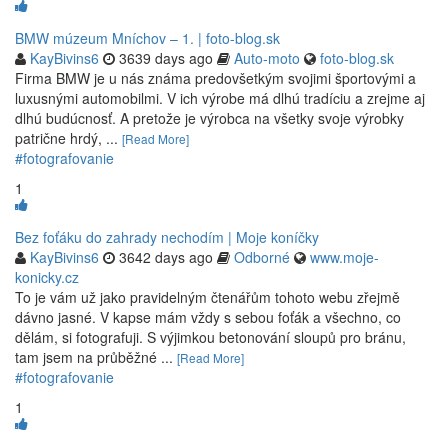
BMW múzeum Mníchov – 1. | foto-blog.sk
KayBivins6
3639 days ago
Auto-moto
foto-blog.sk
Firma BMW je u nás známa predovšetkým svojimi športovými a
luxusnými automobilmi. V ich výrobe má dlhú tradíciu a zrejme aj
dlhú budúcnosť. A pretože je výrobca na všetky svoje výrobky
patrične hrdý, ...
[Read More]
#fotografovanie
1
Bez foťáku do zahrady nechodím | Moje koníčky
KayBivins6
3642 days ago
Odborné
www.moje-
konicky.cz
To je vám už jako pravidelným čtenářům tohoto webu zřejmě
dávno jasné. V kapse mám vždy s sebou foťák a všechno, co
dělám, si fotografuji. S výjimkou betonování sloupů pro bránu,
tam jsem na průběžné ...
[Read More]
#fotografovanie
1