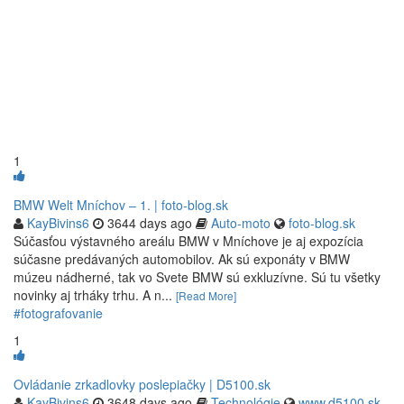
1
BMW Welt Mníchov – 1. | foto-blog.sk
KayBivins6
3644 days ago
Auto-moto
foto-blog.sk
Súčasťou výstavného areálu BMW v Mníchove je aj expozícia
súčasne predávaných automobilov. Ak sú exponáty v BMW
múzeu nádherné, tak vo Svete BMW sú exkluzívne. Sú tu všetky
novinky aj trháky trhu. A n...
[Read More]
#fotografovanie
1
Ovládanie zrkadlovky poslepiačky | D5100.sk
KayBivins6
3648 days ago
Technológie
www.d5100.sk