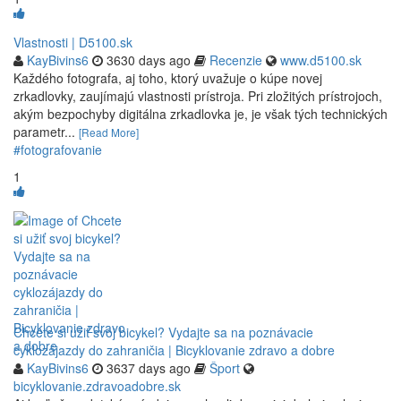
Vlastnosti | D5100.sk
KayBivins6
3630 days ago
Recenzie
www.d5100.sk
Každého fotografa, aj toho, ktorý uvažuje o kúpe novej
zrkadlovky, zaujímajú vlastnosti prístroja. Pri zložitých prístrojoch,
akým bezpochyby digitálna zrkadlovka je, je však tých technických
parametr...
[Read More]
#fotografovanie
1
Chcete si užiť svoj bicykel? Vydajte sa na poznávacie
cyklozájazdy do zahraničia | Bicyklovanie zdravo a dobre
KayBivins6
3637 days ago
Šport
bicyklovanie.zdravoadobre.sk