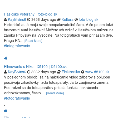
Hasičské veterány | foto-blog.sk
KayBivins6
3656 days ago
Kultúra
foto-blog.sk
Historické autá majú svoje neopakovateľné čaro. A čo potom také
historické autá hasičské! Môžete ich vidieť v Hasičskom múzeu na
zámku Přibyslav na Vysočine. Na fotografiách vám prinášam dve,
Praga RN...
[Read More]
#fotografovanie
1
Filmovanie s Nikon D5100 | D5100.sk
KayBivins6
3662 days ago
Elektronika
www.d5100.sk
V poslednom období sa na nakrúcanie video záberov s obľubou
používajú zrkadlovky, teda fotoaparáty. Ja to zaujímavá zmena.
Ped rokmi sa do fotoaparátov pridala funkcia nakrúcania
videozáznamov, často ...
[Read More]
#fotografovanie
1