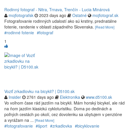
Rodinný fotograf - Nitra, Trnava, Trenčín - Lucia Minárová
mojfotografsk
2023 days ago
Ostatné
mojfotograf.sk
Fotografovanie rodinných udalostí ako sú krstiny, prednatálne
fotenie, randenie v oblasti západného Slovenska.
[Read More]
#rodinné fotenie
#fotograf
1
Voziť zrkadlovku na bicykli? | D5100.sk
Insider
2761 days ago
Elektronika
www.d5100.sk
Vo voľnom čase rád jazdím na bicykli. Mám horský bicykel, ale rád
na ňom jazdím klasickú cykloturistiku. Doma po dedinách a
poľných cestách po okolí, cez dovolenku sa ubytujem v penzióne
a vyrážam na ...
[Read More]
#fotografovanie
#šport
#zrkadlovka
#bicyklovanie