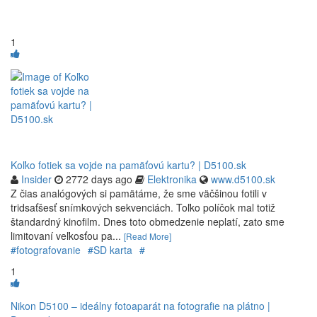
1
Koľko fotiek sa vojde na pamäťovú kartu? | D5100.sk
Insider
2772 days ago
Elektronika
www.d5100.sk
Z čias analógových si pamätáme, že sme väčšinou fotili v
tridsaťšesť snímkových sekvenciách. Toľko políčok mal totiž
štandardný kinofilm. Dnes toto obmedzenie neplatí, zato sme
limitovaní veľkosťou pa...
[Read More]
#fotografovanie
#SD karta
#
1
Nikon D5100 – ideálny fotoaparát na fotografie na plátno |