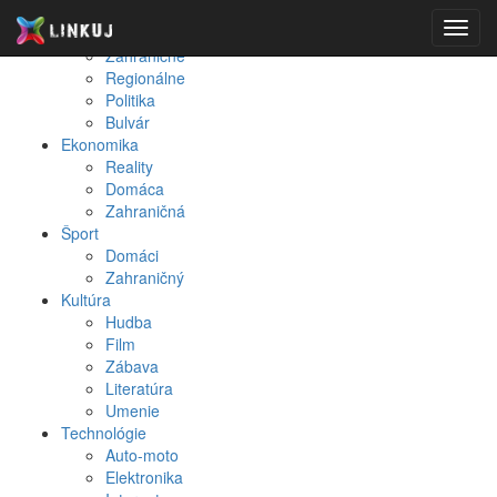
Spravodajstvo
Toggl
Domáce
navig
Zahraničné
Regionálne
Politika
Bulvár
Ekonomika
Reality
Domáca
Zahraničná
Šport
Domáci
Zahraničný
Kultúra
Hudba
Film
Zábava
Literatúra
Umenie
Technológie
Auto-moto
Elektronika