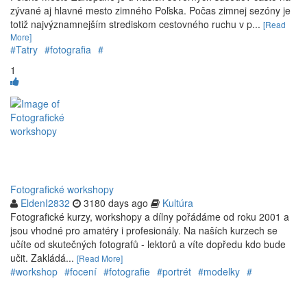
zý­vané aj hlavné mesto zim­ného Poľ­ska. Po­čas zim­nej se­zóny je
to­tiž naj­výz­nam­nej­ším stre­dis­kom ces­tov­ného ru­chu v p...
[Read
More]
#Tatry
#fotografia
#
1
Fotografické workshopy
EldenI2832
3180 days ago
Kultúra
Fotografické kurzy, workshopy a dílny pořádáme od roku 2001 a
jsou vhodné pro amatéry i profesionály. Na naších kurzech se
učíte od skutečných fotografů - lektorů a víte dopředu kdo bude
učit. Zakládá...
[Read More]
#workshop
#focení
#fotografie
#portrét
#modelky
#