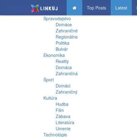
Top Posts
Latest
Spravodajstvo
Domáce
Zahraničné
Regionálne
Politika
Bulvár
Ekonomika
Reality
Domáca
Zahraničná
Šport
Domáci
Zahraničný
Kultúra
Hudba
Film
Zábava
Literatúra
Umenie
Technológie