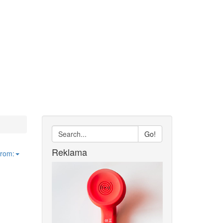
Go!
Reklama
from: