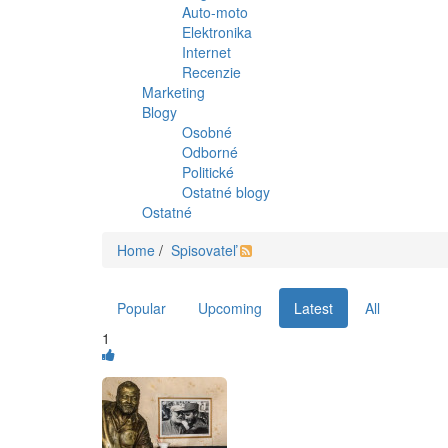
Auto-moto
Elektronika
Internet
Recenzie
Marketing
Blogy
Osobné
Odborné
Politické
Ostatné blogy
Ostatné
Home
/
Spisovateľ
Popular
Upcoming
Latest
All
1