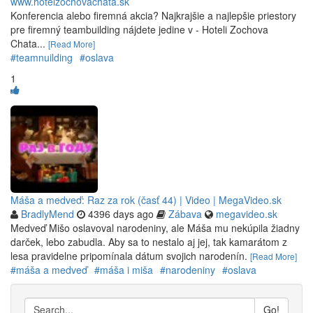
www.hotelzochovachata.sk
Konferencia alebo firemná akcia? Najkrajšie a najlepšie priestory
pre firemný teambuilding nájdete jedine v - Hoteli Zochova
Chata...
[Read More]
#teamnuilding
#oslava
1
Máša a medveď: Raz za rok (časť 44) | Video | MegaVideo.sk
BradlyMend
4396 days ago
Zábava
megavideo.sk
Medveď Mišo oslavoval narodeniny, ale Máša mu nekúpila žiadny
darček, lebo zabudla. Aby sa to nestalo aj jej, tak kamarátom z
lesa pravidelne pripomínala dátum svojich narodenín.
[Read More]
#máša a medveď
#máša i miša
#narodeniny
#oslava
Go!