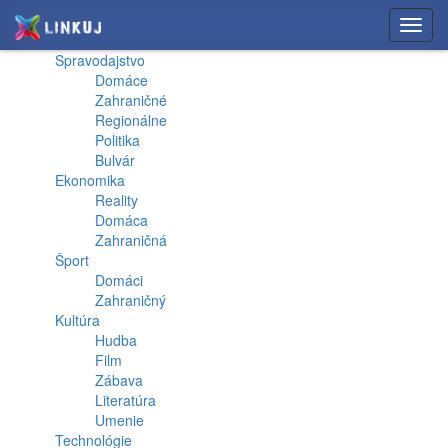
Toggl
navig
Spravodajstvo
Domáce
Zahraničné
Regionálne
Politika
Bulvár
Ekonomika
Reality
Domáca
Zahraničná
Šport
Domáci
Zahraničný
Kultúra
Hudba
Film
Zábava
Literatúra
Umenie
Technológie