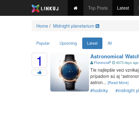
Top Posts
Latest
Spravodajstvo
Ekonomika
Šport
Kultúra
Te
Home
/
Midnight planetarium
Popular
Upcoming
Latest
All
1
Astronomical Watche
FlorenciaP
4573 days ag
Tie najlepšie veci vznik
prípadom sú aj “astrono
astron...
[Read More]
#hodinky
#midnight p