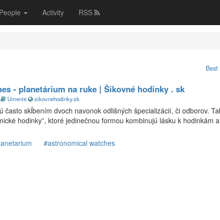
People
Activity
RSS
chnológie
Marketing
Blogy
Ostatné
Best 
s - planetárium na ruke | Šikovné hodinky . sk
o
Umenie
sikovnehodinky.sk
ajú často skĺbením dvoch navonok odlišných špecializácií, či odborov. T
mické hodinky”, ktoré jedinečnou formou kombinujú lásku k hodinkám a
lanetarium
#astronomical watches