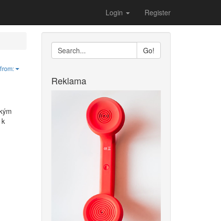
Login
Register
Go!
from:
Reklama
akým
 k