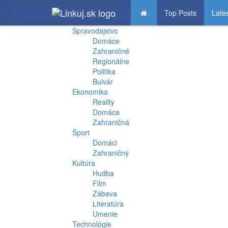
Top Posts
Late
Spravodajstvo
Domáce
Zahraničné
Regionálne
Politika
Bulvár
Ekonomika
Reality
Domáca
Zahraničná
Šport
Domáci
Zahraničný
Kultúra
Hudba
Film
Zábava
Literatúra
Umenie
Technológie