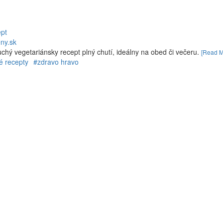
ept
ny.sk
hý vegetariánsky recept plný chutí, ideálny na obed či večeru.
[Read M
é recepty
#zdravo hravo