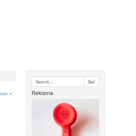
Go!
Reklama
from: