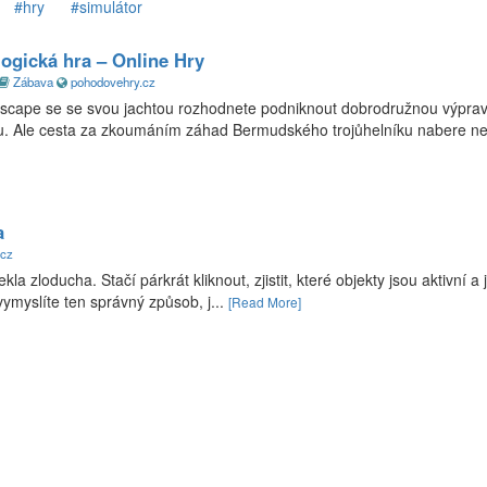
#hry
#simulátor
ogická hra – Online Hry
Zábava
pohodovehry.cz
scape se se svou jachtou rozhodnete podniknout dobrodružnou výpra
ku. Ale cesta za zkoumáním záhad Bermudského trojůhelníku nabere n
a
.cz
 zloducha. Stačí párkrát kliknout, zjistit, které objekty jsou aktivní a 
vymyslíte ten správný způsob, j...
[Read More]