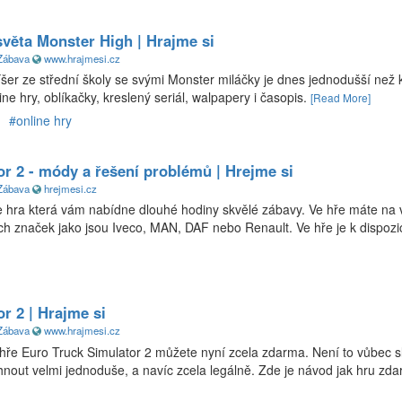
světa Monster High | Hrajme si
Zábava
www.hrajmesi.cz
říšer ze střední školy se svými Monster miláčky je dnes jednodušší než 
line hry, oblíkačky, kreslený seriál, walpapery i časopis.
[Read More]
#online hry
r 2 - módy a řešení problémů | Hrejme si
Zábava
hrejmesi.cz
je hra která vám nabídne dlouhé hodiny skvělé zábavy. Ve hře máte na 
 značek jako jsou Iveco, MAN, DAF nebo Renault. Ve hře je k dispozi
r 2 | Hrajme si
Zábava
www.hrajmesi.cz
 hře Euro Truck Simulator 2 můžete nyní zcela zdarma. Není to vůbec sl
hnout velmi jednoduše, a navíc zcela legálně. Zde je návod jak hru zda