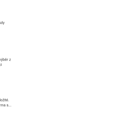
kdy
výběr z
ci
ožité.
rma s...