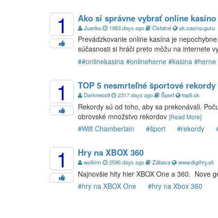
1
Ako si správne vybrať online kasíno
Juanko
1983 days ago
Ostatné
sk.casino.guru
Prevádzkovanie online kasína je nepochybne l
súčasnosti si hráči preto môžu na internete v
##onlinekasina #onlineherne #kasina #herne
1
TOP 5 nesmrteľné športové rekordy
Darkness9
2317 days ago
Šport
top5.sk
Rekordy sú od toho, aby sa prekonávali. Počul
obrovské množstvo rekordov
[Read More]
#Wilt Chamberlain
#šport
#rekordy
1
Hry na XBOX 360
wolkim
2596 days ago
Zábava
www.digihry.sk
Najnovšie hity hier XBOX One a 360. Nove gen
#hry na XBOX One
#hry na Xbox 360