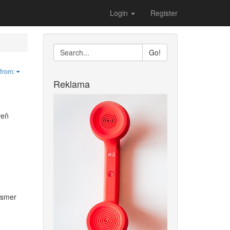
Login
Register
Go!
from:
Reklama
veň
ý smer