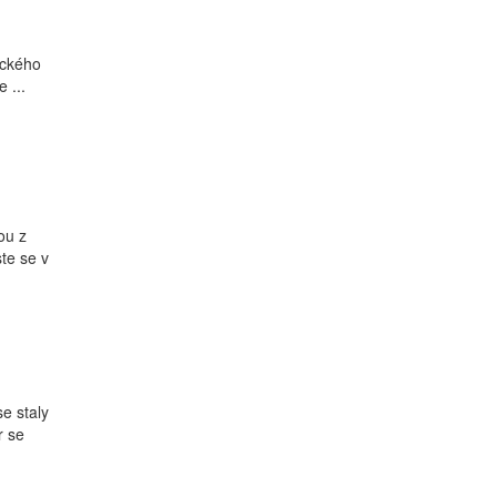
ického
 ...
ou z
te se v
e staly
r se