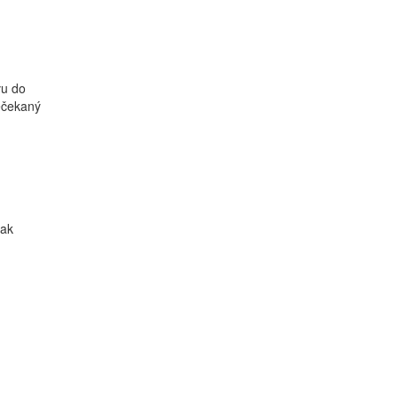
vu do
ečekaný
jak