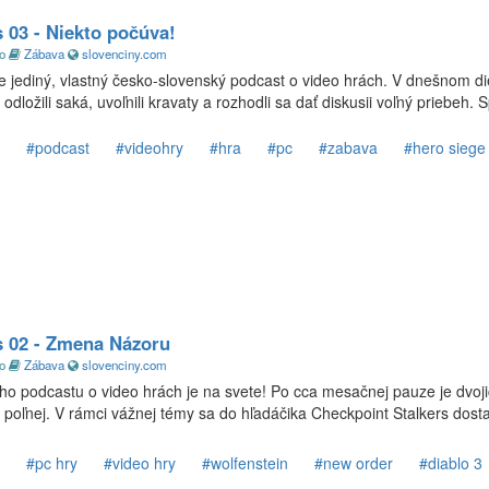
 03 - Niekto počúva!
go
Zábava
slovenciny.com
 jediný, vlastný česko-slovenský podcast o video hrách. V dnešnom di
dložili saká, uvoľnili kravaty a rozhodli sa dať diskusii voľný priebeh. S
#podcast
#videohry
#hra
#pc
#zabava
#hero siege
s 02 - Zmena Názoru
go
Zábava
slovenciny.com
ho podcastu o video hrách je na svete! Po cca mesačnej pauze je dvoj
 poľnej. V rámci vážnej témy sa do hľadáčika Checkpoint Stalkers dosta
#pc hry
#video hry
#wolfenstein
#new order
#diablo 3