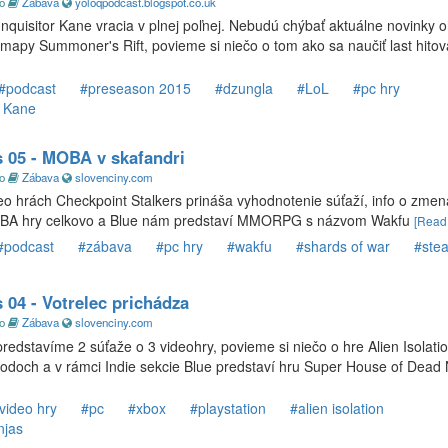
go
Zábava
yoloqpodcast.blogspot.co.uk
nquisitor Kane vracia v plnej poľnej. Nebudú chýbať aktuálne novinky 
apy Summoner's Rift, povieme si niečo o tom ako sa naučiť last hitova
#podcast
#preseason 2015
#dzungla
#LoL
#pc hry
r Kane
s 05 - MOBA v skafandri
go
Zábava
slovenciny.com
deo hrách Checkpoint Stalkers prináša vyhodnotenie súťaží, info o zme
BA hry celkovo a Blue nám predstaví MMORPG s názvom Wakfu
[Read
#podcast
#zábava
#pc hry
#wakfu
#shards of war
#ste
 04 - Votrelec prichádza
go
Zábava
slovenciny.com
edstavíme 2 súťaže o 3 videohry, povieme si niečo o hre Alien Isolatio
odoch a v rámci Indie sekcie Blue predstaví hru Super House of Dead 
video hry
#pc
#xbox
#playstation
#alien isolation
njas