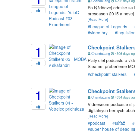
ChandaLang
4292 days a
Po týždňovej odmlke sa I
preseason 2015 a novej m
[Read More]
#League of Legends
#video hry
#Inquisito
1
Checkpoint Stalker
ChandaLang
4306 days a
Piaty diel podcastu o vi
Steame, preberieme MO
#checkpoint stalkers
1
Checkpoint Stalkers
ChandaLang
4334 days a
V dnešnom podcaste si pr
digitálnych herných obch
[Read More]
#podcast
#súťaž
#
#super house of dead ni