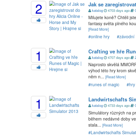
2
Jak se zaregistrova
katalog
4703 days ago
Milujete koně? Chtěli js
fantasy světa plného kouz
[Read More]
#online hry
#závodní 
1
Crafting ve hře Run
katalog
4707 days ago
Naprosto skvělá MMORPG
výhod této hry krom skvě
něm n...
[Read More]
#runes of magic
#hry
1
Landwirtschafts Si
katalog
4733 days ago
Simulátory různých na pr
během nedávné doby veli
stala...
[Read More]
#Landwirtschafts Simula