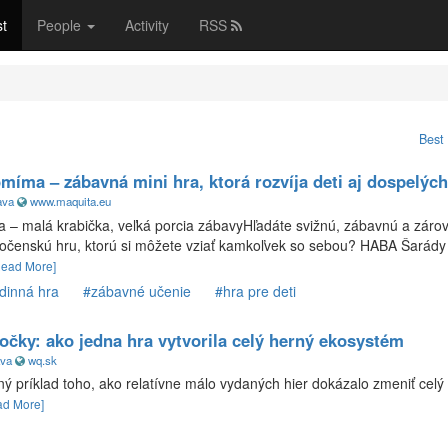
st
People
Activity
RSS
chnológie
Marketing
Blogy
Ostatné
Best 
íma – zábavná mini hra, ktorá rozvíja deti aj dospelých
ava
www.maquita.eu
– malá krabička, veľká porcia zábavyHľadáte svižnú, zábavnú a záro
očenskú hru, ktorú si môžete vziať kamkoľvek so sebou? HABA Šarády
Read More]
dinná hra
#zábavné učenie
#hra pre deti
bočky: ako jedna hra vytvorila celý herný ekosystém
va
wq.sk
ečný príklad toho, ako relatívne málo vydaných hier dokázalo zmeniť cel
ad More]