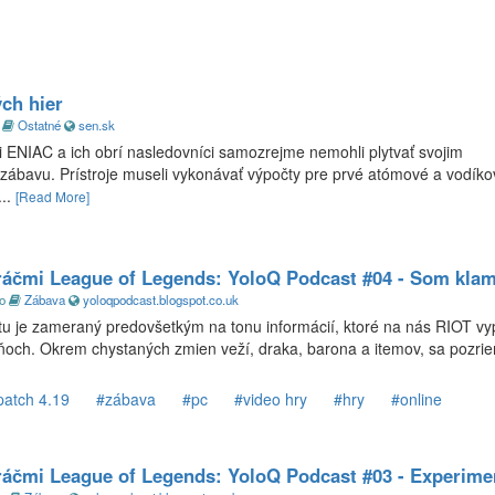
ch hier
o
Ostatné
sen.sk
 ENIAC a ich obrí nasledovníci samozrejme nemohli plytvať svojim
bavu. Prístroje museli vykonávať výpočty pre prvé atómové a vodíko
..
[Read More]
hráčmi League of Legends: YoloQ Podcast #04 - Som kla
go
Zábava
yoloqpodcast.blogspot.co.uk
tu je zameraný predovšetkým na tonu informácií, ktoré na nás RIOT vyp
ňoch. Okrem chystaných zmien veží, draka, barona a itemov, sa pozrie
patch 4.19
#zábava
#pc
#video hry
#hry
#online
hráčmi League of Legends: YoloQ Podcast #03 - Experime