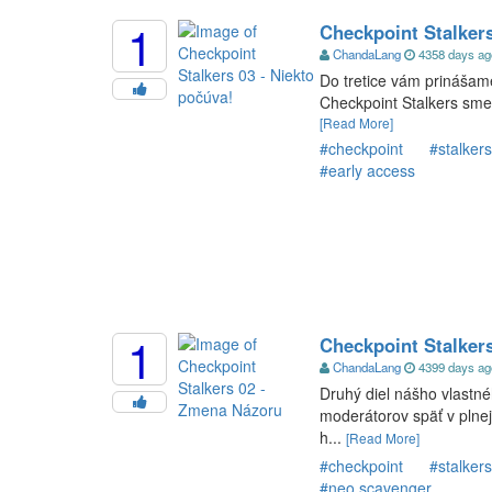
1
Checkpoint Stalkers
ChandaLang
4358 days a
Do tretice vám prinášame
Checkpoint Stalkers sme o
[Read More]
#checkpoint
#stalkers
#early access
1
Checkpoint Stalker
ChandaLang
4399 days a
Druhý diel nášho vlastné
moderátorov späť v plnej
h...
[Read More]
#checkpoint
#stalkers
#neo scavenger