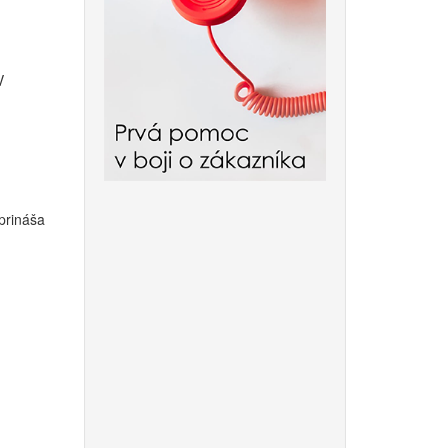
V
 prináša