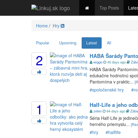
Top Posts
Late
Spravodajstvo
Ekonomika
Šport
Kultúra
Te
Home
/
Hry
Popular
Upcoming
Latest
All
2
HABA Šarády Pantom
wiggo
45 days ago
Záb
HABA Šarády Pantomíma 
edukačne hodnotnú spol
Pantomíma v praktic...
[
#spoločenské hry
#ro
1
Half-Life a jeho od
zeten
64 days ago
Zába
Séria Half-Life je jedin
herného priemyslu...
[Re
#hry
#halflife