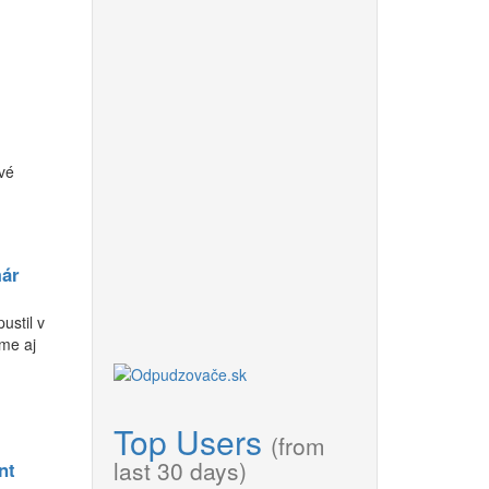
vé
már
ustil v
me aj
Top Users
(from
last 30 days)
nt