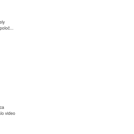
ely
poloč...
ica
lo video