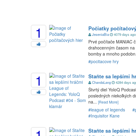
1
Počiatky počítačový
JeseniaBia
4079 days ag
Prvé počítače MANIAC či
drahocenným časom na zá
bomby a mnoho podobn.
#pocitacove hry
1
Staňte sa lepšími 
ChandaLang
4284 days a
Štvrtý diel YoloQ Podcas
posledných niekoľkých d
na...
[Read More]
#league of legends
#
#Inquisitor Kane
1
Staňte sa lepšími 