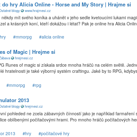
t do hry Alicia Online - Horse and My Story | Hrajme si
Ostatné blogy
www.hrajmesi.cz
te někdy mít svého koníka a uhánět v jeho sedle kvetoucími lukami mag
el a krásných koní, kteří dokážou i létat? Pak je online hra Alicia Online
hry
#mmorpg
#alicia online
es of Magic | Hrejme si
Zábava
hrejmesi.cz
 Runes of magic si získala srdce mnoha hráčů na celém světě. Jedn
lé hratelnosti je také výborný systém craftingu. Jaké by to RPG, kdybys
#mmorpg
#rpg
mulator 2013
Ostatné blogy
hrejmesi.cz
vní pohleded ne zcela zábavných čínností jako je například farmaření s
ce oblíbenými počítačovými hrami. Pro mnoho hráčů počítačových he
tor 2013
#hry
#počítačové hry