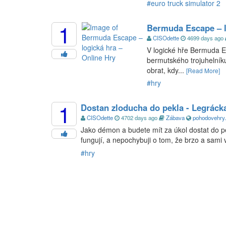
#euro truck simulator 2
1
Bermuda Escape – l
CISOdette
4699 days ago
V logické hře Bermuda E
bermutského trojuhelní
obrat, kdy...
[Read More]
#hry
1
Dostan zloducha do pekla - Legráck
CISOdette
4702 days ago
Zábava
pohodovehry
Jako démon a budete mít za úkol dostat do pekla
fungují, a nepochybuji o tom, že brzo a sami 
#hry