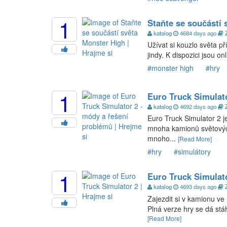
1
Staňte se součástí 
katalog
4684 days ago
Užívat si kouzlo světa p
jindy. K dispozici jsou on
#monster high
#hry
1
Euro Truck Simulato
katalog
4692 days ago
Euro Truck Simulator 2 
mnoha kamionů světových
mnoho...
[Read More]
#hry
#simulátory
1
Euro Truck Simulato
katalog
4693 days ago
Zajezdit si v kamionu ve
Plná verze hry se dá stá
[Read More]