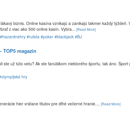
ákavý biznis. Online kasína vznikajú a zanikajú takmer každý týždeň. 
ybrať z viac ako 500 online kasín. Vybra...
[Read More]
 #hazardnehry #ruleta #poker #blackjack #BJ
 - TOP5 magazín
i ste už túto vetu? Ak ste fanúšikom niektorého športu, tak áno. Šport
#olympijské hry
erácie hier vrátane titulov pre dlhé večerné hranie....
[Read More]