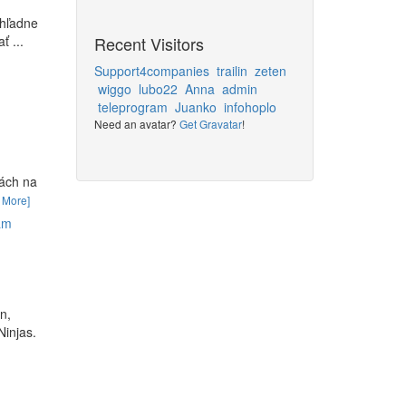
ohľadne
Recent Visitors
ť ...
Support4companies
trailin
zeten
wiggo
lubo22
Anna
admin
teleprogram
Juanko
infohoplo
Need an avatar?
Get Gravatar
!
nách na
 More]
am
n,
Ninjas.