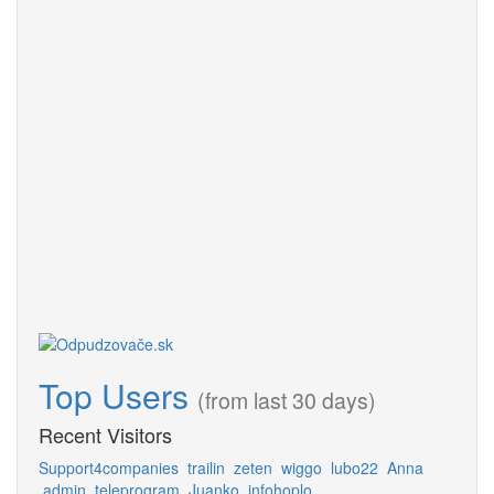
Top Users
(from last 30 days)
Recent Visitors
Support4companies
trailin
zeten
wiggo
lubo22
Anna
admin
teleprogram
Juanko
infohoplo