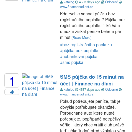
katalog
4553 days ago
Odborné
www.financenadlani.cz
Kde rychle sehnat půjčku bez
registračního poplatku? Půjčka bez
registračního poplatku 1 kč Vám
umožní získat peníze během pár
minut
[Read More]
#bez registračního poplatku
#půjčka bez poplatku
#nebankovní půjčka
#sms půjčka
1
SMS půjčka do 15 minut na
účet | Finance na dlani
katalog
4557 days ago
Odborné
www.financenadlani.cz
Pokud potřebujete peníze, tak je
obvykle potřebujete okamžitě.
Porouchané auto které nutně
pořebujete, popřípadě netrpělivý
věřitel, který chce vrátit dluh právě
teď, několik dnů před výplatou vám