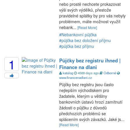
nebo prostě nechcete prokazovat
výši svých výdělků, přestože
pravidelné splátky by pro vás nebyly
problémem, máte možnost využít
nebank...
[Read More]
#Nebankovní půjčka
#půjčka bez doložení příjmu
#půjčka bez příjmu
1
Půjčky bez registru ihned |
Finance na dlani
katalog
4588 days ago
Odborné
www.financenadlani.cz
Půjčky bez registru jsou často
nejlepším východiskem pro
žadatele, kterým u většiny
bankovních ústavů hrozí zamítnutí
žádosti o půjčku z důvodů
předchozích problémů se
splácením svých závazků. Jaké js...
[Read More]