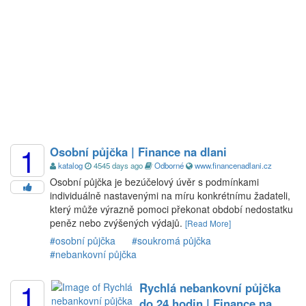
1
Osobní půjčka | Finance na dlani
katalog
4545 days ago
Odborné
www.financenadlani.cz
Osobní půjčka je bezúčelový úvěr s podmínkami
individuálně nastavenými na míru konkrétnímu žadateli,
který může výrazně pomoci překonat období nedostatku
peněz nebo zvýšených výdajů.
[Read More]
#osobní půjčka
#soukromá půjčka
#nebankovní půjčka
1
Rychlá nebankovní půjčka
do 24 hodin | Finance na