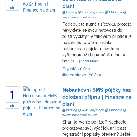
dlani
katalog
4546 days ago
Odborné
www.financenadlani.cz
Potřebujete nutně tisícovku, protože
nevyjdete se svou hotovostí do
příští výplaty? V takovém případě je
neváhejte, protože rychlou
nebankovní půjčku můžete mít
vyřízenou už do patnácti minut a
bez ja...
[Read More]
#rychlá půjčka
#nebankovní půjčka
1
Nebankovní SMS půjčky bez
doložení příjmu | Finance na
dlani
katalog
4549 days ago
Odborné
www.financenadlani.cz
Sháníte rychle peníze? Nechcete
prokazovat svůj výdělek ani platit
registrační poplatky předem? Ještě