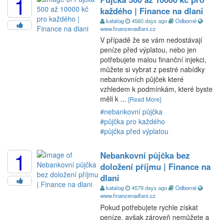
1
každého | Finance na dlani
katalog
4560 days ago
Odborné
www.financenadlani.cz
V případě že se vám nedostávají
peníze před výplatou, nebo jen
potřebujete malou finanční injekci,
můžete si vybrat z pestré nabídky
nebankovních půjček které
vzhledem k podmínkám, které byste
měli k ...
[Read More]
#nebankovní půjčka
#půjčka pro každého
#půjčka před výplatou
1
Nebankovní půjčka bez
doložení příjmu | Finance na
dlani
katalog
4579 days ago
Odborné
www.financenadlani.cz
Pokud potřebujete rychle získat
peníze, avšak zároveň nemůžete a