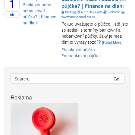
1
půjčka? | Finance na dlani
katalog
4637 days ago
Odborné
www.financenadlani.cz
Pokud uvažujete o půjčce, jistě jste
se setkali s termíny bankovní a
nebankovní půjčky. Jaký je mezi
těmito výrazy rozdíl?
[Read More]
#bankovní půjčka
#nebankovní půjčka
Go!
Reklama