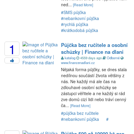
ned...
[Read More]
#SMS půjčka
#nebankovní půjčka
#rychlá půjčka
#krátkodobá půjčka
1
Půjčka bez ručitele a osobní
schůzky | Finance na dlani
katalog
4559 days ago
Odborné
www.financenadlani.cz
Nějaká forma půjčky, se dnes stala
nedílnou součástí života většiny z
nás. Ne každý má ale čas na
zdlouhavé osobní schůzky se
zástupci věřitele a ne každý si rád
zve domů cizí lidi nebo tráví cenný
ča...
[Read More]
#půjčka bez ručitele
#nebankovní půjčka
#
Půjčka 500 až 10000 kč pro