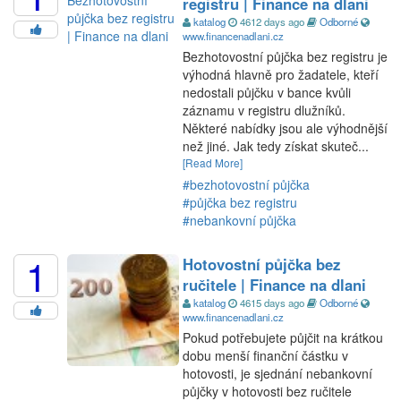
registru | Finance na dlani
katalog
4612 days ago
Odborné
www.financenadlani.cz
Bezhotovostní půjčka bez registru je
výhodná hlavně pro žadatele, kteří
nedostali půjčku v bance kvůli
záznamu v registru dlužníků.
Některé nabídky jsou ale výhodnější
než jiné. Jak tedy získat skuteč...
[Read More]
#bezhotovostní půjčka
#půjčka bez registru
#nebankovní půjčka
1
Hotovostní půjčka bez
ručitele | Finance na dlani
katalog
4615 days ago
Odborné
www.financenadlani.cz
Pokud potřebujete půjčit na krátkou
dobu menší finanční částku v
hotovosti, je sjednání nebankovní
půjčky v hotovosti bez ručitele