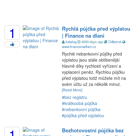
1
Rychlá půjčka před výplatou
| Finance na dlani
katalog
4593 days ago
Odborné
www.financenadlani.cz
Rychlé nebankovní půjčky před
výplatou jsou stále oblíbenější
hlavně díky rychlostí vyřízení a
vyplacení peněz. Rychlou půjčku
před výplatou totiž můžete mít na
svém účtu už za několik minut.
[Read More]
#bez registru
#krátkoobá půjčka
#nebankovní půjčka
#půjčka před výplatou
1
Bezhotovostní půjčka bez