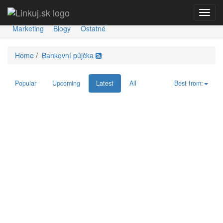
Toggl
Spravodajstvo
Ekonomika
Šport
Kultúra
Technológie
navig
Marketing
Blogy
Ostatné
Home
/
Bankovní půjčka
Popular
Upcoming
Latest
All
Best from: