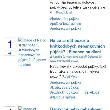
výhodným řešením. Hotovostní
půjčky bez ručitele si získávají stále
v...
[Read More]
#hotovostní půjčka
#půjčka bez ručitele
#nebankovní půjčka
1
Na co si dát pozor u
krátkodobých nebankovních
půjček? | Finance na dlani
katalog
4636 days ago
Odborné
www.financenadlani.cz
Nebankovní krátkodobé půjčky: jaká
jsou rizika a na co si dát největší
pozor?
[Read More]
#nebankovní půjčka
#krátkoobá půjčka
#rozhodčí doložka
#exekuce
#dluhová spirála
Bankovní nebo nebankovní