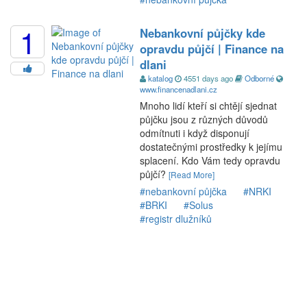
1
Nebankovní půjčky kde
opravdu půjčí | Finance na
dlani
katalog
4551 days ago
Odborné
www.financenadlani.cz
Mnoho lidí kteří si chtějí sjednat
půjčku jsou z různých důvodů
odmítnuti i když disponují
dostatečnými prostředky k jejímu
splacení. Kdo Vám tedy opravdu
půjčí?
[Read More]
#nebankovní půjčka
#NRKI
#BRKI
#Solus
#registr dlužníků