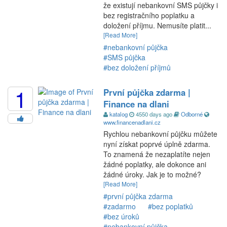
že existují nebankovní SMS půjčky i
bez registračního poplatku a
doložení příjmu. Nemusíte platit...
[Read More]
#nebankovní půjčka
#SMS půjčka
#bez doložení příjmů
1
První půjčka zdarma |
Finance na dlani
katalog
4550 days ago
Odborné
www.financenadlani.cz
Rychlou nebankovní půjčku můžete
nyní získat poprvé úplně zdarma.
To znamená že nezaplatíte nejen
žádné poplatky, ale dokonce ani
žádné úroky. Jak je to možné?
[Read More]
#první půjčka zdarma
#zadarmo
#bez poplatků
#bez úroků
#nebankovní půjčka