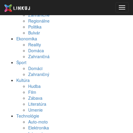
Spravodajstvo
Toggl
Domáce
navig
Zahraničné
Regionálne
Politika
Bulvár
Ekonomika
Reality
Domáca
Zahraničná
Šport
Domáci
Zahraničný
Kultúra
Hudba
Film
Zábava
Literatúra
Umenie
Technológie
Auto-moto
Elektronika