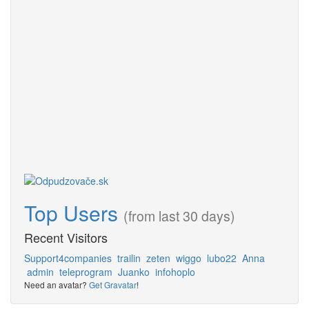
Top Users
(from last 30 days)
Recent Visitors
Support4companies
trailin
zeten
wiggo
lubo22
Anna
admin
teleprogram
Juanko
infohoplo
Need an avatar?
Get Gravatar
!