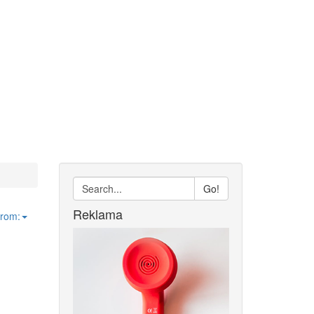
Go!
Reklama
from: