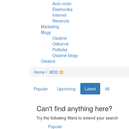
Auto-moto
Elektronika
Internet
Recenzie
Marketing
Blogy
Osobné
Odborné
Politické
Ostatné blogy
Ostatné
Home
/
MDD
Popular
Upcoming
Latest
All
Can't find anything here?
Try the following filters to extend your search
Popular