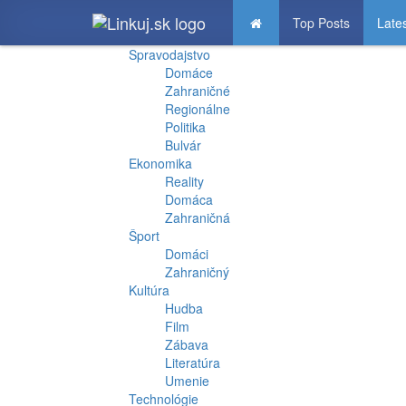
Top Posts
Late
Spravodajstvo
Domáce
Zahraničné
Regionálne
Politika
Bulvár
Ekonomika
Reality
Domáca
Zahraničná
Šport
Domáci
Zahraničný
Kultúra
Hudba
Film
Zábava
Literatúra
Umenie
Technológie