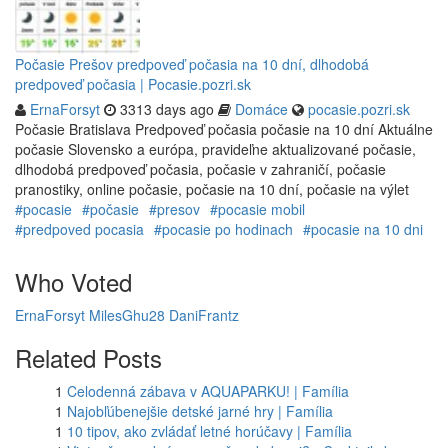
Počasie Prešov predpoveď počasia na 10 dní, dlhodobá
predpoveď počasia | Pocasie.pozri.sk
ErnaForsyt
3313 days ago
Domáce
pocasie.pozri.sk
Počasie Bratislava Predpoveď počasia počasie na 10 dní Aktuálne
počasie Slovensko a európa, pravideľne aktualizované počasie,
dlhodobá predpoveď počasia, počasie v zahraničí, počasie
pranostiky, online počasie, počasie na 10 dní, počasie na výlet
#pocasie
#počasie
#presov
#pocasie mobil
#predpoved pocasia
#pocasie po hodinach
#pocasie na 10 dni
Who Voted
ErnaForsyt
MilesGhu28
DaniFrantz
Related Posts
1
Celodenná zábava v AQUAPARKU! | Família
1
Najobľúbenejšie detské jarné hry | Família
1
10 tipov, ako zvládať letné horúčavy | Família