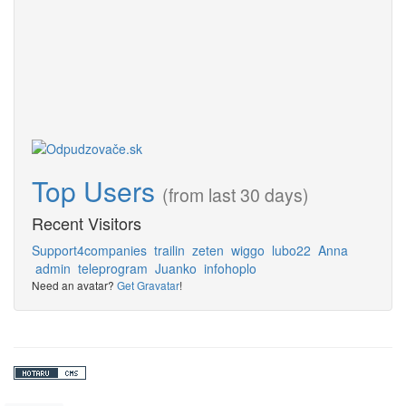
Top Users
(from last 30 days)
Recent Visitors
Support4companies
trailin
zeten
wiggo
lubo22
Anna
admin
teleprogram
Juanko
infohoplo
Need an avatar?
Get Gravatar
!