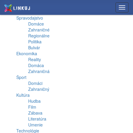
Toggl
navig
Spravodajstvo
Domáce
Zahraničné
Regionálne
Politika
Bulvár
Ekonomika
Reality
Domáca
Zahraničná
Šport
Domáci
Zahraničný
Kultúra
Hudba
Film
Zábava
Literatúra
Umenie
Technológie