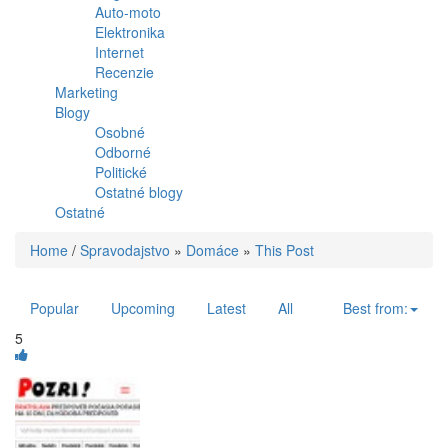
Auto-moto
Elektronika
Internet
Recenzie
Marketing
Blogy
Osobné
Odborné
Politické
Ostatné blogy
Ostatné
Home
/
Spravodajstvo
»
Domáce
»
This Post
Popular
Upcoming
Latest
All
Best from:
5