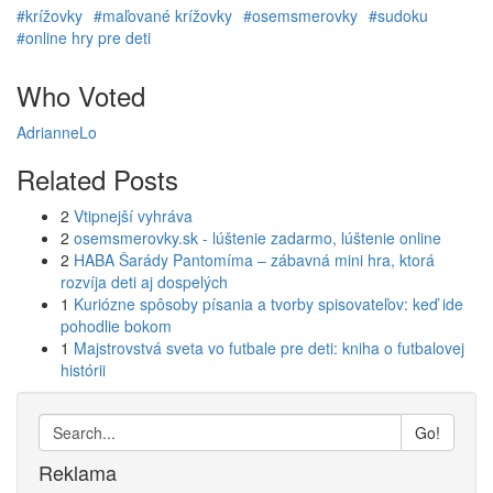
#krížovky
#maľované krížovky
#osemsmerovky
#sudoku
#online hry pre deti
Who Voted
AdrianneLo
Related Posts
2
Vtipnejší vyhráva
2
osemsmerovky.sk - lúštenie zadarmo, lúštenie online
2
HABA Šarády Pantomíma – zábavná mini hra, ktorá
rozvíja deti aj dospelých
1
Kuriózne spôsoby písania a tvorby spisovateľov: keď ide
pohodlie bokom
1
Majstrovstvá sveta vo futbale pre deti: kniha o futbalovej
histórii
Go!
Reklama