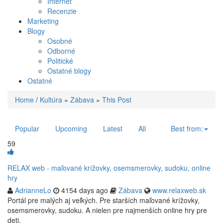
Internet
Recenzie
Marketing
Blogy
Osobné
Odborné
Politické
Ostatné blogy
Ostatné
Home
/
Kultúra
»
Zábava
»
This Post
Popular
Upcoming
Latest
All
Best from:
59
RELAX web - maľované krížovky, osemsmerovky, sudoku, online
hry
AdrianneLo
4154 days ago
Zábava
www.relaxweb.sk
Portál pre malých aj veľkých. Pre starších maľované krížovky,
osemsmerovky, sudoku. A nielen pre najmenších online hry pre
deti.