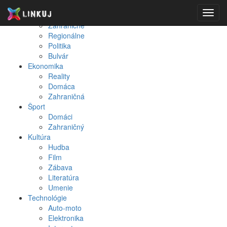
Spravodajstvo
Toggl
Domáce
navig
Zahraničné
Regionálne
Politika
Bulvár
Ekonomika
Reality
Domáca
Zahraničná
Šport
Domáci
Zahraničný
Kultúra
Hudba
Film
Zábava
Literatúra
Umenie
Technológie
Auto-moto
Elektronika