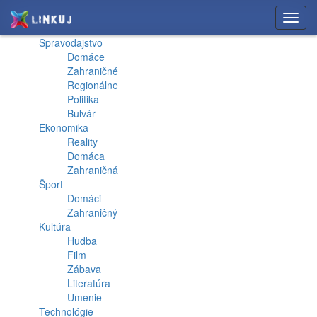
Toggl
navig
Spravodajstvo
Domáce
Zahraničné
Regionálne
Politika
Bulvár
Ekonomika
Reality
Domáca
Zahraničná
Šport
Domáci
Zahraničný
Kultúra
Hudba
Film
Zábava
Literatúra
Umenie
Technológie