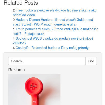
Related Posts
2
Free hudba a zvukové efekty: kde legálne získať a ako
pridať do videa
2
Hudba v Demon Hunters: filmová pieseň Golden má
vlastný život - WQ Magazín generácie alfa
1
Trpíte poruchami sluchu? Prečo vznikajú a je možné ich
liečiť? - Pridajte sa.sk
1
Spoločnosť ASUS uvádza do predaja nové prémiové
ZenBook
4
Čas bylín. Relaxačná hudba a Dary našej prírody.
Go!
Reklama