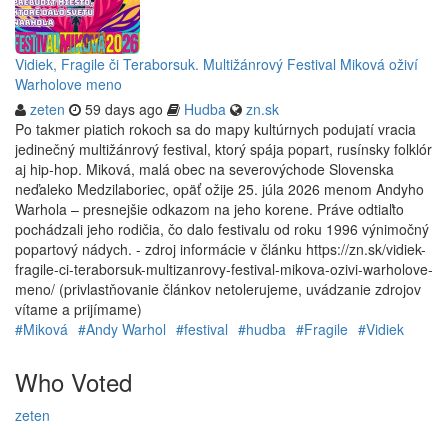
Vidiek, Fragile či Teraborsuk. Multižánrový Festival Miková oživí
Warholove meno
zeten
59 days ago
Hudba
zn.sk
Po takmer piatich rokoch sa do mapy kultúrnych podujatí vracia
jedinečný multižánrový festival, ktorý spája popart, rusínsky folklór
aj hip-hop. Miková, malá obec na severovýchode Slovenska
neďaleko Medzilaboriec, opäť ožije 25. júla 2026 menom Andyho
Warhola – presnejšie odkazom na jeho korene. Práve odtiaľto
pochádzali jeho rodičia, čo dalo festivalu od roku 1996 výnimočný
popartový nádych. - zdroj informácie v článku https://zn.sk/vidiek-
fragile-ci-teraborsuk-multizanrovy-festival-mikova-ozivi-warholove-
meno/ (privlastňovanie článkov netolerujeme, uvádzanie zdrojov
vítame a prijímame)
#Miková
#Andy Warhol
#festival
#hudba
#Fragile
#Vidiek
Who Voted
zeten